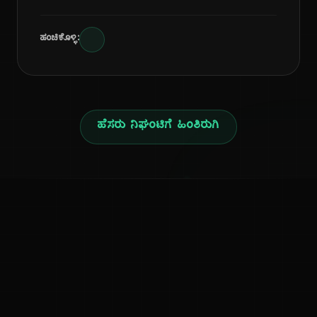
ಹಂಚಿಕೊಳ್ಳಿ:
ಹೆಸರು ನಿಘಂಟಿಗೆ ಹಿಂತಿರುಗಿ
ನ
ಕನ್ನಡ ನುಡಿ
ಕನ್ನಡ ಭಾಷೆ, ಸಂಸ್ಕೃತಿ ಮತ್ತು ಸಾಮಾನ್ಯ ಜ್ಞಾನದ ಡಿಜಿಟಲ್ ಆರ್ಕೈವ್