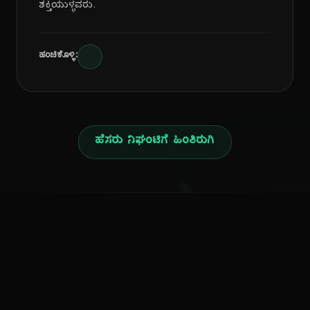
ಶಕ್ತಿಯುಳ್ಳವರು.
ಹಂಚಿಕೊಳ್ಳಿ:
ಹೆಸರು ನಿಘಂಟಿಗೆ ಹಿಂತಿರುಗಿ
ನ
ಕನ್ನಡ ನುಡಿ
ಕನ್ನಡ ಭಾಷೆ, ಸಂಸ್ಕೃತಿ ಮತ್ತು ಸಾಮಾನ್ಯ ಜ್ಞಾನದ ಡಿಜಿಟಲ್ ಆರ್ಕೈವ್