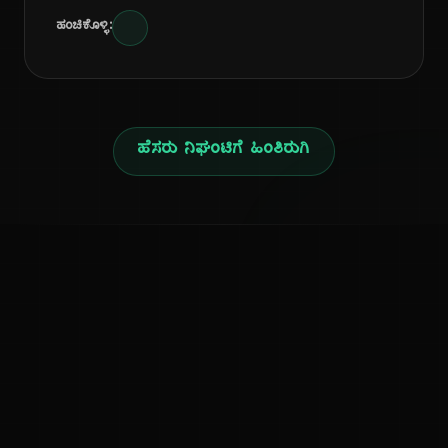
ಹಂಚಿಕೊಳ್ಳಿ:
ಹೆಸರು ನಿಘಂಟಿಗೆ ಹಿಂತಿರುಗಿ
ನ
ಕನ್ನಡ ನುಡಿ
ಕನ್ನಡ ಭಾಷೆ, ಸಂಸ್ಕೃತಿ ಮತ್ತು ಸಾಮಾನ್ಯ ಜ್ಞಾನದ ಡಿಜಿಟಲ್ ಆರ್ಕೈವ್