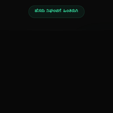
ಹೆಸರು ನಿಘಂಟಿಗೆ ಹಿಂತಿರುಗಿ
ನ
ಕನ್ನಡ ನುಡಿ
ಕನ್ನಡ ಭಾಷೆ, ಸಂಸ್ಕೃತಿ ಮತ್ತು ಸಾಮಾನ್ಯ ಜ್ಞಾನದ ಡಿಜಿಟಲ್ ಆರ್ಕೈವ್