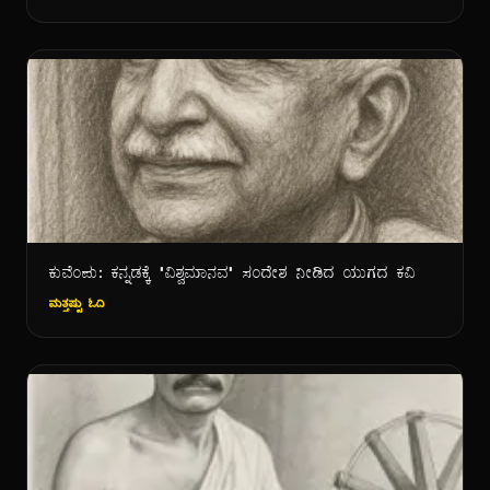
ಕುವೆಂಪು: ಕನ್ನಡಕ್ಕೆ "ವಿಶ್ವಮಾನವ" ಸಂದೇಶ ನೀಡಿದ ಯುಗದ ಕವಿ
ಮತ್ತಷ್ಟು ಓದಿ