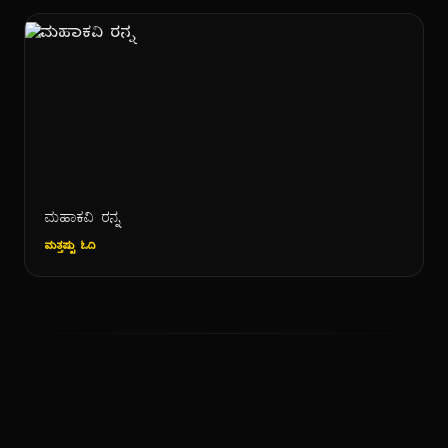
ಮಹಾಕವಿ ರನ್ನ
ಮತ್ತಷ್ಟು ಓದಿ
ಕನ್ನಡ ನುಡಿ