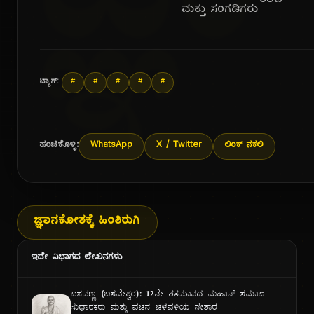
ಜ್ಞಾ
ರಾವ್
ಮತ್ತು ಸಂಗಡಿಗರು
ಟ್ಯಾಗ್:
#
#
#
#
#
ಹಂಚಿಕೊಳ್ಳಿ:
WhatsApp
X / Twitter
ಲಿಂಕ್ ನಕಲಿ
ಜ್ಞಾನಕೋಶಕ್ಕೆ ಹಿಂತಿರುಗಿ
ಇದೇ ವಿಭಾಗದ ಲೇಖನಗಳು
ಬಸವಣ್ಣ (ಬಸವೇಶ್ವರ): ೧೨ನೇ ಶತಮಾನದ ಮಹಾನ್ ಸಮಾಜ
ಸುಧಾರಕರು ಮತ್ತು ವಚನ ಚಳವಳಿಯ ನೇತಾರ