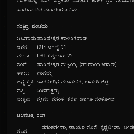
ಸಂಗೀತದಲ್ಲಿ ಹೊಸ ಪ್ರಾಕಾರ ಮುಂದಿನ ಅನೇಕ ಸ್ವರ ಸಂಯೋಜಕ
ಹಾಡುಗಾರರಿಗೆ ಮಾದರಿಯಾಯಿತು.
ಸಂಕ್ಷಿಪ್ತ ಪರಿಚಯ
ನಿಜನಾಮ
ಪಾಂಡೇಶ್ವರ ಕಾಳಿಂಗರಾವ್
ಜನನ
೧914 ಆಗಸ್ಟ್ 31
ಮರಣ
೧೯81 ಸೆಪ್ಟೆಂಬರ್ 22
ತಂದೆ
ಪಾಂಡೇಶ್ವರ ಪುಟ್ಟಯ್ಯ (ನಾರಾಯಣರಾವ್)
ತಾಯಿ
ನಾಗಮ್ಮ
ಜನ್ಮ ಸ್ಥಳ
ಬಾರಕೂರಿನ ಮೂಡುಕೆರೆ, ಉಡುಪಿ ಜಿಲ್ಲೆ
ಪತ್ನಿ
ಮೀನಾಕ್ಷಮ್ಮ
ಮಕ್ಕಳು
ಪ್ರೇಮ, ವಸಂತ, ಶರತ್ ಹಾಗೂ ಸಂತೋಷ್
ಚಲನಚಿತ್ರ ರಂಗ
ವಸಂತಸೇನಾ, ರಾಯರ ಸೊಸೆ, ಕೃಷ್ಣಲೀಲಾ, ಜೀ
ನಟನೆ