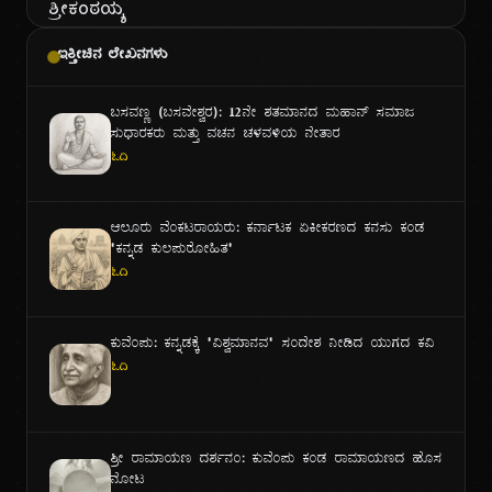
ಇತ್ತೀಚಿನ ಲೇಖನಗಳು
ಬಸವಣ್ಣ (ಬಸವೇಶ್ವರ): ೧೨ನೇ ಶತಮಾನದ ಮಹಾನ್ ಸಮಾಜ
ಸುಧಾರಕರು ಮತ್ತು ವಚನ ಚಳವಳಿಯ ನೇತಾರ
ಓದಿ
ಆಲೂರು ವೆಂಕಟರಾಯರು: ಕರ್ನಾಟಕ ಏಕೀಕರಣದ ಕನಸು ಕಂಡ
"ಕನ್ನಡ ಕುಲಪುರೋಹಿತ"
ಓದಿ
ಕುವೆಂಪು: ಕನ್ನಡಕ್ಕೆ "ವಿಶ್ವಮಾನವ" ಸಂದೇಶ ನೀಡಿದ ಯುಗದ ಕವಿ
ಓದಿ
ಶ್ರೀ ರಾಮಾಯಣ ದರ್ಶನಂ: ಕುವೆಂಪು ಕಂಡ ರಾಮಾಯಣದ ಹೊಸ
ನೋಟ