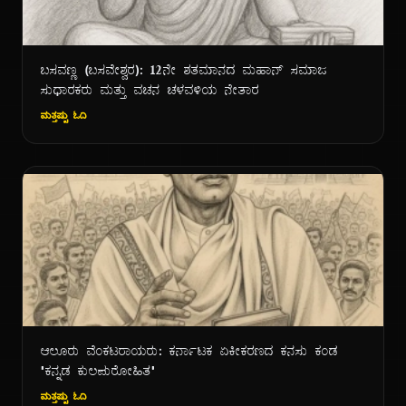
ಬಸವಣ್ಣ (ಬಸವೇಶ್ವರ): ೧೨ನೇ ಶತಮಾನದ ಮಹಾನ್ ಸಮಾಜ
ಸುಧಾರಕರು ಮತ್ತು ವಚನ ಚಳವಳಿಯ ನೇತಾರ
ಮತ್ತಷ್ಟು ಓದಿ
ಆಲೂರು ವೆಂಕಟರಾಯರು: ಕರ್ನಾಟಕ ಏಕೀಕರಣದ ಕನಸು ಕಂಡ
"ಕನ್ನಡ ಕುಲಪುರೋಹಿತ"
ಮತ್ತಷ್ಟು ಓದಿ