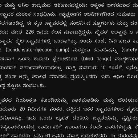
ೈಲ ಮತ್ತು ಅನಿಲ ಉದ್ಯಮದ ಇತಿಹಾಸದಲ್ಲಿಯೇ ಅತ್ಯಂತ ಭೀಕರವಾದ ದು
ಸ್ಥಾವರ ದುರಂತ ಸಂಭವಿಸಿತು. ಸ್ಕಾಟ್ಲೆಂಡ್‌ನ ಅಬರ್ಡೀನ್‌ನಿಂದ ಸುಮಾರು
 ನೆಲೆಗೊಂಡಿದ್ದ ಈ ತೈಲ ಸ್ಥಾವರದಲ್ಲಿ ಸಂಭವಿಸಿದ ಸ್ಫೋಟಗಳು ಮತ್ತು ಬೆ
ಥಾವರದ ಮೇಲೆ 226 ಜನರು ಕೆಲಸ ಮಾಡುತ್ತಿದ್ದರು. ಪೈಪರ್ ಆಲ್ಫಾವು ಆ
ಉತ್ಪಾದಕ ತೈಲ ಸ್ಥಾವರಗಳಲ್ಲಿ ಒಂದಾಗಿತ್ತು. ಅಂದು ಸಂಜೆ, ನಿರ್ವಹಣ
್‌ನ (condensate-injection pump) ಸುರಕ್ಷತಾ ಕವಾಟವನ್ನು (safety
ಾಲಿಕವಾಗಿ ಒಂದು ಕುರುಡು ಫ್ಲೇಂಜ್‌ನಿಂದ (blind flange) ಮುಚ್ಚಲಾಗ
ದಿಗೆ ಸರಿಯಾಗಿ ವರ್ಗಾವಣೆಯಾಗಲಿಲ್ಲ. ರಾತ್ರಿ ಸುಮಾರು 10 ಗಂಟೆಗೆ, ಇ
ಲಿದ್ದ ಪಂಪ್ ಅನ್ನು ಚಾಲನೆ ಮಾಡಲು ಪ್ರಯತ್ನಿಸಿದರು. ಇದು ಅನಿಲ ಸೋರ
ೊಡ್ಡ ಸ್ಫೋಟ ಸಂಭವಿಸಿತು.
ರದ ನಿಯಂತ್ರಣ ಕೊಠಡಿಯನ್ನು ನಾಶಮಾಡಿತು ಮತ್ತು ಬೆಂಕಿಯನ್ನು 
ರ, ಸುಮಾರು 20 ನಿಮಿಷಗಳ ನಂತರ, ಹತ್ತಿರದ ಇತರ ಸ್ಥಾವರಗಳಿಂದ ಪೈಪರ್ 
ಫೋಟಗೊಂಡವು. ಇದು ಒಂದು ಬೃಹತ್ ಬೆಂಕಿಯ ಜ್ವಾಲೆಯನ್ನು ಸೃಷ್ಟಿಸಿತ
ಸಿಕ್ಕಿಹಾಕಿಕೊಂಡಿದ್ದ ಕಾರ್ಮಿಕರಿಗೆ ಪಾರಾಗಲು ಕೆಲವೇ ದಾರಿಗಳಿದ್ದವು. 
ನೀರಿಗೆ ಹಾರಿದರು. ಒಟ್ಟು 61 ಜನರು ಮಾತ್ರ ಬದುಕುಳಿದರು. ಈ ದುರಂತವ