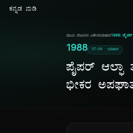
ಕನ್ನಡ ನುಡಿ
ಮುಖ ಪುಟ
ದಿನ ವಿಶೇಷ
ಇತಿಹಾಸ
1988: ಪೈಪರ್
1988
07-06 · ಇತಿಹಾಸ
ಪೈಪರ್ ಆಲ್ಫಾ 
ಭೀಕರ ಅಪಘಾ