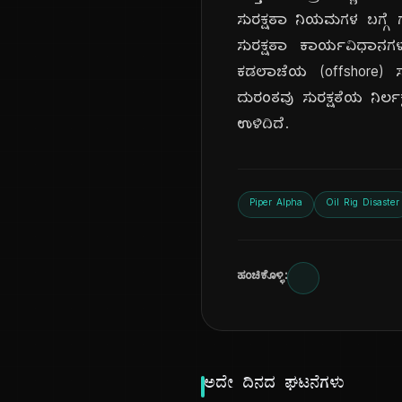
ಸುರಕ್ಷತಾ ನಿಯಮಗಳ ಬಗ್ಗೆ ಗಂ
ಸುರಕ್ಷತಾ ಕಾರ್ಯವಿಧಾನಗ
ಕಡಲಾಚೆಯ (offshore) ಸು
ದುರಂತವು ಸುರಕ್ಷತೆಯ ನಿರ್
ಉಳಿದಿದೆ.
Piper Alpha
Oil Rig Disaster
ಹಂಚಿಕೊಳ್ಳಿ:
ಅದೇ ದಿನದ ಘಟನೆಗಳು