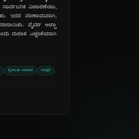
ನಡೆದ ಸಾರ್ವಜನಿಕ ವಿಚಾರಣೆಯು,
ಸಿತು. ಇದರ ಪರಿಣಾಮವಾಗಿ,
 ತರಲಾಯಿತು. ಪೈಪರ್ ಆಲ್ಫಾ
ಒಂದು ದುರಂತ ಎಚ್ಚರಿಕೆಯಾಗಿ
ಕೈಗಾರಿಕಾ ಅಪಘಾತ
ಸುರಕ್ಷತೆ