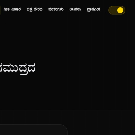
ಗೀತ ವಿಹಾರ
ಚಿತ್ರ ಸೌರಭ
ಪರಿಕರಗಳು
ಆಟಗಳು
ಜ್ಞಾನಪೀಠ
ಸಮುದ್ರದ