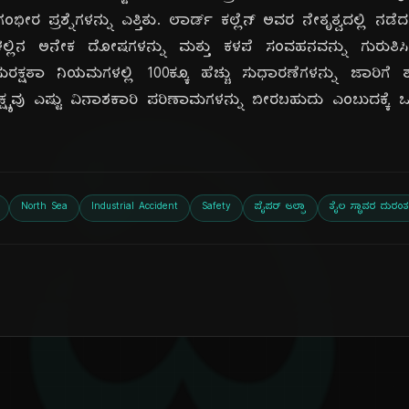
ಭೀರ ಪ್ರಶ್ನೆಗಳನ್ನು ಎತ್ತಿತು. ಲಾರ್ಡ್ ಕಲ್ಲೆನ್ ಅವರ ನೇತೃತ್ವದಲ್ಲಿ 
ಳಲ್ಲಿನ ಅನೇಕ ದೋಷಗಳನ್ನು ಮತ್ತು ಕಳಪೆ ಸಂವಹನವನ್ನು ಗುರುತಿ
ದಿ
ರಕ್ಷತಾ ನಿಯಮಗಳಲ್ಲಿ 100ಕ್ಕೂ ಹೆಚ್ಚು ಸುಧಾರಣೆಗಳನ್ನು ಜಾರಿಗೆ
ಲಕ್ಷ್ಯವು ಎಷ್ಟು ವಿನಾಶಕಾರಿ ಪರಿಣಾಮಗಳನ್ನು ಬೀರಬಹುದು ಎಂಬುದಕ್ಕೆ 
North Sea
Industrial Accident
Safety
ಪೈಪರ್ ಆಲ್ಫಾ
ತೈಲ ಸ್ಥಾವರ ದುರಂತ