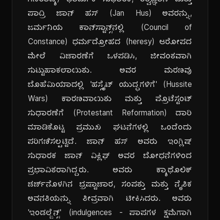
ಗಣರಾಜ್ಯ) ಧಾರ್ಮಿಕ ಸುಧಾರಕ, ತತ್ವಜ್ಞಾನಿ ಮತ್ತು
ಪಾದ್ರಿ ಜಾನ್ ಹಸ್ (Jan Hus) ಅವರನ್ನು,
ಜರ್ಮನಿಯ ಕಾನ್‌ಸ್ಟಾನ್ಸ್‌ನಲ್ಲಿ (Council of
Constance) ಧರ್ಮದ್ರೋಹದ (heresy) ಆರೋಪದ
ಮೇಲೆ ವಿಚಾರಣೆಗೆ ಒಳಪಡಿಸಿ, ಜೀವಂತವಾಗಿ
ಸುಟ್ಟುಹಾಕಲಾಯಿತು. ಅವರ ಮರಣವು
ಬೊಹೆಮಿಯಾದಲ್ಲಿ 'ಹಸ್ಸೈಟ್ ಯುದ್ಧಗಳಿಗೆ' (Hussite
Wars) ಕಾರಣವಾಯಿತು ಮತ್ತು ಪ್ರೊಟೆಸ್ಟಂಟ್
ಸುಧಾರಣೆಗೆ (Protestant Reformation) ದಾರಿ
ಮಾಡಿಕೊಟ್ಟ ಪ್ರಮುಖ ಘಟನೆಗಳಲ್ಲಿ ಒಂದೆಂದು
ಪರಿಗಣಿಸಲ್ಪಟ್ಟಿದೆ. ಜಾನ್ ಹಸ್ ಅವರು ಇಂಗ್ಲಿಷ್
ಸುಧಾರಕ ಜಾನ್ ವಿಕ್ಲಿಫ್ ಅವರ ಬೋಧನೆಗಳಿಂದ
ಪ್ರಭಾವಿತರಾಗಿದ್ದರು. ಅವರು ಕ್ಯಾಥೊಲಿಕ್
ಚರ್ಚ್‌ನೊಳಗಿನ ಭ್ರಷ್ಟಾಚಾರ, ಸಂಪತ್ತು ಮತ್ತು ನೈತಿಕ
ಅವನತಿಯನ್ನು ತೀವ್ರವಾಗಿ ಟೀಕಿಸಿದರು. ಅವರು
'ಇಂಡಲ್ಜೆನ್ಸ್‌' (indulgences - ಪಾಪಗಳ ಕ್ಷಮೆಗಾಗಿ