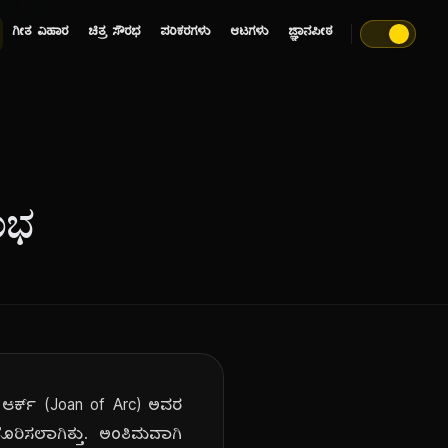
ಗೀತ ವಿಹಾರ
ಚಿತ್ರ ಸೌರಭ
ಪರಿಕರಗಳು
ಆಟಗಳು
ಜ್ಞಾನಪೀಠ
ಂಭ
 ಆರ್ಕ್ (Joan of Arc) ಅವರ
ಸಲಾಗಿತ್ತು. ಅಂತಿಮವಾಗಿ