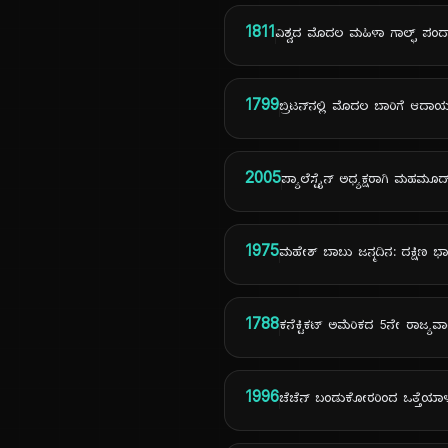
1811
ವಿಶ್ವದ ಮೊದಲ ಮಹಿಳಾ ಗಾಲ್ಫ್ ಪಂದ್
1799
ಬ್ರಿಟನ್‌ನಲ್ಲಿ ಮೊದಲ ಬಾರಿಗೆ ಆದಾ
2005
ಪ್ಯಾಲೆಸ್ಟೈನ್ ಅಧ್ಯಕ್ಷರಾಗಿ ಮಹಮೂದ
1975
ಮಹೇಶ್ ಬಾಬು ಜನ್ಮದಿನ: ದಕ್ಷಿಣ ಭಾ
1788
ಕನೆಕ್ಟಿಕಟ್ ಅಮೆರಿಕದ 5ನೇ ರಾಜ್ಯವ
1996
ಚೆಚೆನ್ ಬಂಡುಕೋರರಿಂದ ಒತ್ತೆಯಾಳು ಬಿ