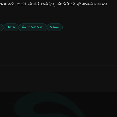
ಸಲಾಯಿತು, ಆದರೆ ನಂತರ ಅವರನ್ನು ಸಂತರೆಂದು ಘೋಷಿಸಲಾಯಿತು.
France
ಜೋನ್ ಆಫ್ ಆರ್ಕ್
ಇತಿಹಾಸ