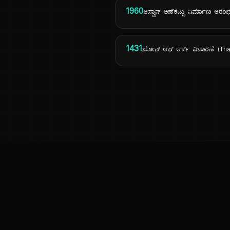
1960
ಆಸ್ವಾನ್ ಅಣೆಕಟ್ಟು ನಿರ್ಮಾಣ ಆರಂಭ 
1431
ಜೋನ್ ಆಫ್ ಆರ್ಕ್ ವಿಚಾರಣೆ (Tri
ಕನ್ನಡ ನುಡಿ
ಕನ್ನಡ ಭಾಷೆ, ಸಂಸ್ಕೃತಿ ಮತ್ತು ಸಾಮಾನ್ಯ ಜ್ಞಾನದ ಡಿಜಿಟಲ್ ಆರ್ಕೈವ್