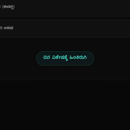
(ಈಜಿಪ್ಟ್)
al) ಆರಂಭ
ದಿನ ವಿಶೇಷಕ್ಕೆ ಹಿಂತಿರುಗಿ