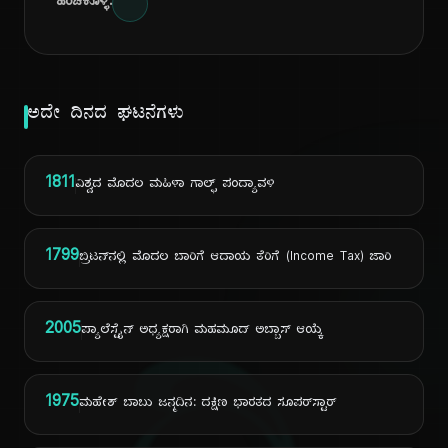
ಹಂಚಿಕೊಳ್ಳಿ:
ಅದೇ ದಿನದ ಘಟನೆಗಳು
1811
ವಿಶ್ವದ ಮೊದಲ ಮಹಿಳಾ ಗಾಲ್ಫ್ ಪಂದ್ಯಾವಳಿ
1799
ಬ್ರಿಟನ್‌ನಲ್ಲಿ ಮೊದಲ ಬಾರಿಗೆ ಆದಾಯ ತೆರಿಗೆ (Income Tax) ಜಾರಿ
2005
ಪ್ಯಾಲೆಸ್ಟೈನ್ ಅಧ್ಯಕ್ಷರಾಗಿ ಮಹಮೂದ್ ಅಬ್ಬಾಸ್ ಆಯ್ಕೆ
1975
ಮಹೇಶ್ ಬಾಬು ಜನ್ಮದಿನ: ದಕ್ಷಿಣ ಭಾರತದ ಸೂಪರ್‌ಸ್ಟಾರ್