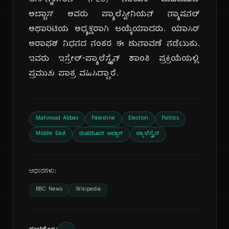
ಆರ್ಗನೈಸೇಶನ್ (PLO) ನಾಯಕ ಮಹಮೂದ್
ಅಬ್ಬಾಸ್ ಅವರು ಪ್ಯಾಲೆಸ್ಟೀನಿಯನ್ ನ್ಯಾಷನಲ್
ಅಥಾರಿಟಿಯ ಅಧ್ಯಕ್ಷರಾಗಿ ಆಯ್ಕೆಯಾದರು. ಯಾಸಿರ್
ಅರಾಫತ್ ನಿಧನದ ನಂತರ ಈ ಚುನಾವಣೆ ನಡೆಯಿತು.
ಇವರು ಇಸ್ರೇಲ್-ಪ್ಯಾಲೆಸ್ಟೈನ್ ಶಾಂತಿ ಪ್ರಕ್ರಿಯೆಯಲ್ಲಿ
ಪ್ರಮುಖ ಪಾತ್ರ ವಹಿಸಿದ್ದಾರೆ.
Mahmoud Abbas
Palestine
Election
Politics
Middle East
ಮಹಮೂದ್ ಅಬ್ಬಾಸ್
ಪ್ಯಾಲೆಸ್ಟೈನ್
ಆಧಾರಗಳು:
BBC News
Wikipedia