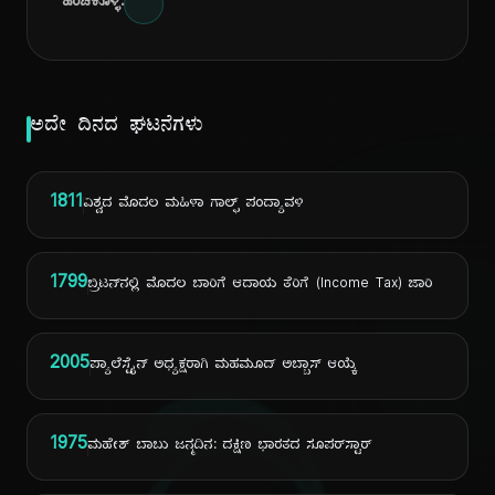
ಹಂಚಿಕೊಳ್ಳಿ:
ಅದೇ ದಿನದ ಘಟನೆಗಳು
1811
ವಿಶ್ವದ ಮೊದಲ ಮಹಿಳಾ ಗಾಲ್ಫ್ ಪಂದ್ಯಾವಳಿ
1799
ಬ್ರಿಟನ್‌ನಲ್ಲಿ ಮೊದಲ ಬಾರಿಗೆ ಆದಾಯ ತೆರಿಗೆ (Income Tax) ಜಾರಿ
2005
ಪ್ಯಾಲೆಸ್ಟೈನ್ ಅಧ್ಯಕ್ಷರಾಗಿ ಮಹಮೂದ್ ಅಬ್ಬಾಸ್ ಆಯ್ಕೆ
1975
ಮಹೇಶ್ ಬಾಬು ಜನ್ಮದಿನ: ದಕ್ಷಿಣ ಭಾರತದ ಸೂಪರ್‌ಸ್ಟಾರ್