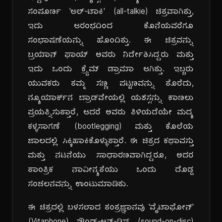
ಸಂಪೂರ್ಣ 'ಆಲ್-ಟಾಕಿ' (all-talkie) ಚಿತ್ರವಾಗಿತ್ತು,
ಇದು ಆರಂಭದಿಂದ ಕೊನೆಯವರೆಗೂ
ಸಂಭಾಷಣೆಯನ್ನು ಹೊಂದಿತ್ತು. ಈ ಚಿತ್ರವನ್ನು
ಬ್ರಯಾನ್ ಫಾಯ್ ಅವರು ನಿರ್ದೇಶಿಸಿದ್ದರು ಮತ್ತು
ಇದು ಒಂದು ಕ್ರೈಮ್ ಡ್ರಾಮಾ ಆಗಿತ್ತು. ಇಬ್ಬರು
ಯುವಕರು ತಮ್ಮ ಸಣ್ಣ ಪಟ್ಟಣವನ್ನು ತೊರೆದು,
ನ್ಯೂಯಾರ್ಕ್‌ನ ಬ್ರಾಡ್‌ವೇಯಲ್ಲಿ ಯಶಸ್ಸನ್ನು ಕಾಣಲು
ಪ್ರಯತ್ನಿಸುತ್ತಾರೆ, ಆದರೆ ಅವರು ತಿಳಿಯದೆಯೇ ಮದ್ಯ
ಕಳ್ಳಸಾಗಣೆ (bootlegging) ಮತ್ತು ಕೊಲೆಯ
ಜಾಲದಲ್ಲಿ ಸಿಕ್ಕಿಹಾಕಿಕೊಳ್ಳುತ್ತಾರೆ. ಈ ಚಿತ್ರದ ಕಥಾವಸ್ತು
ಮತ್ತು ನಟನೆಯು ಸಾಧಾರಣವಾಗಿದ್ದರೂ, ಅದರ
ತಾಂತ್ರಿಕ ನಾವೀನ್ಯತೆಯು ಒಂದು ದೊಡ್ಡ
ಸಂಚಲನವನ್ನು ಉಂಟುಮಾಡಿತು.
ಈ ಚಿತ್ರದಲ್ಲಿ ಬಳಸಲಾದ ತಂತ್ರಜ್ಞಾನವು 'ವೈಟಾಫೋನ್'