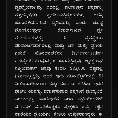
(Vitaphone) ಸೌಂಡ್-ಆನ್-ಡಿಸ್ಕ್ (sound-on-disc)
ವ್ಯವಸ್ಥೆಯಾಗಿತ್ತು. ಇದರಲ್ಲಿ, ಚಲನಚಿತ್ರದ ಚಿತ್ರವನ್ನು
ಪ್ರೊಜೆಕ್ಟರ್‌ನಲ್ಲಿ ಪ್ರದರ್ಶಿಸುತ್ತಿದ್ದಂತೆಯೇ, ಅದಕ್ಕೆ
ಹೊಂದಿಕೆಯಾಗುವ ಧ್ವನಿಯನ್ನು ಒಂದು ದೊಡ್ಡ
ಫೋನೋಗ್ರಾಫ್ ರೆಕಾರ್ಡ್‌ನಿಂದ ಪ್ಲೇ
ಮಾಡಲಾಗುತ್ತಿತ್ತು. ಈ ವ್ಯವಸ್ಥೆಯು
ಪರಿಪೂರ್ಣವಾಗಿರಲಿಲ್ಲ ಮತ್ತು ಚಿತ್ರ ಮತ್ತು ಧ್ವನಿಯ
ನಡುವೆ ಹೊಂದಾಣಿಕೆಯ (synchronization)
ಸಮಸ್ಯೆಗಳು ಕೆಲವೊಮ್ಮೆ ಉಂಟಾಗುತ್ತಿದ್ದವು. 'ಲೈಟ್ಸ್ ಆಫ್
ನ್ಯೂಯಾರ್ಕ್' ಚಿತ್ರವು ಕೇವಲ $23,000 ವೆಚ್ಚದಲ್ಲಿ
ನಿರ್ಮಿಸಲ್ಪಟ್ಟಿತ್ತು, ಆದರೆ ಇದು ಗಲ್ಲಾಪೆಟ್ಟಿಗೆಯಲ್ಲಿ $1
ಮಿಲಿಯನ್‌ಗಿಂತಲೂ ಹೆಚ್ಚು ಹಣವನ್ನು ಗಳಿಸಿತು. ಇದರ
ಭರ್ಜರಿ ಯಶಸ್ಸು, ಮಾತನಾಡುವ ಚಿತ್ರಗಳಿಗೆ ಭವಿಷ್ಯವಿದೆ
ಎಂಬುದನ್ನು ಹಾಲಿವುಡ್‌ನ ಎಲ್ಲಾ ಸ್ಟುಡಿಯೋಗಳಿಗೆ
ಮನವರಿಕೆ ಮಾಡಿಕೊಟ್ಟಿತು. ಪ್ರೇಕ್ಷಕರು ತಮ್ಮ ನೆಚ್ಚಿನ
ತಾರೆಯರ ಧ್ವನಿಯನ್ನು ಕೇಳಲು ಉತ್ಸುಕರಾಗಿದ್ದರು. ಈ