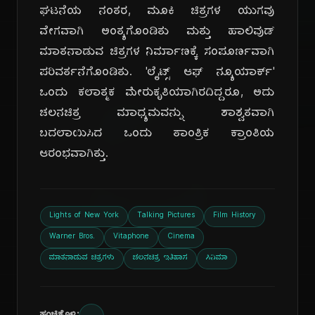
ಘಟನೆಯ ನಂತರ, ಮೂಕಿ ಚಿತ್ರಗಳ ಯುಗವು
ವೇಗವಾಗಿ ಅಂತ್ಯಗೊಂಡಿತು ಮತ್ತು ಹಾಲಿವುಡ್
ಮಾತನಾಡುವ ಚಿತ್ರಗಳ ನಿರ್ಮಾಣಕ್ಕೆ ಸಂಪೂರ್ಣವಾಗಿ
ಪರಿವರ್ತನೆಗೊಂಡಿತು. 'ಲೈಟ್ಸ್ ಆಫ್ ನ್ಯೂಯಾರ್ಕ್'
ದಿ
ಒಂದು ಕಲಾತ್ಮಕ ಮೇರುಕೃತಿಯಾಗಿರದಿದ್ದರೂ, ಅದು
ಚಲನಚಿತ್ರ ಮಾಧ್ಯಮವನ್ನು ಶಾಶ್ವತವಾಗಿ
ಬದಲಾಯಿಸಿದ ಒಂದು ತಾಂತ್ರಿಕ ಕ್ರಾಂತಿಯ
ಆರಂಭವಾಗಿತ್ತು.
Lights of New York
Talking Pictures
Film History
Warner Bros.
Vitaphone
Cinema
ಮಾತನಾಡುವ ಚಿತ್ರಗಳು
ಚಲನಚಿತ್ರ ಇತಿಹಾಸ
ಸಿನಿಮಾ