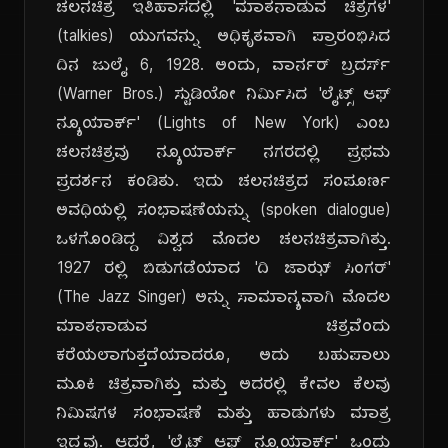
ಚಲನಚಿತ್ರ ಇತಿಹಾಸದಲ್ಲಿ 'ಮಾತನಾಡುವ ಚಿತ್ರಗಳ'
(talkies) ಯುಗವನ್ನು ಅಧಿಕೃತವಾಗಿ ಪ್ರಾರಂಭಿಸಿದ
ದಿನ ಜುಲೈ 6, 1928. ಅಂದು, ವಾರ್ನರ್ ಬ್ರದರ್ಸ್
(Warner Bros.) ಸ್ಟುಡಿಯೋ ನಿರ್ಮಿಸಿದ 'ಲೈಟ್ಸ್ ಆಫ್
ನ್ಯೂಯಾರ್ಕ್' (Lights of New York) ಎಂಬ
ಚಲನಚಿತ್ರವು ನ್ಯೂಯಾರ್ಕ್ ನಗರದಲ್ಲಿ ಪ್ರಥಮ
ಪ್ರದರ್ಶನ ಕಂಡಿತು. ಇದು ಚಲನಚಿತ್ರದ ಸಂಪೂರ್ಣ
ಅವಧಿಯಲ್ಲಿ ಸಂಭಾಷಣೆಯನ್ನು (spoken dialogue)
ಒಳಗೊಂಡಿದ್ದ ವಿಶ್ವದ ಮೊದಲ ಚಲನಚಿತ್ರವಾಗಿತ್ತು.
1927 ರಲ್ಲಿ ಬಿಡುಗಡೆಯಾದ 'ದಿ ಜಾಝ್ ಸಿಂಗರ್'
(The Jazz Singer) ಅನ್ನು ಸಾಮಾನ್ಯವಾಗಿ ಮೊದಲ
ಮಾತನಾಡುವ ಚಿತ್ರವೆಂದು
ಕರೆಯಲಾಗುತ್ತದೆಯಾದರೂ, ಅದು ಬಹುಪಾಲು
ಮೂಕಿ ಚಿತ್ರವಾಗಿತ್ತು ಮತ್ತು ಅದರಲ್ಲಿ ಕೇವಲ ಕೆಲವು
ನಿಮಿಷಗಳ ಸಂಭಾಷಣೆ ಮತ್ತು ಹಾಡುಗಳು ಮಾತ್ರ
ಇದ್ದವು. ಆದರೆ, 'ಲೈಟ್ಸ್ ಆಫ್ ನ್ಯೂಯಾರ್ಕ್' ಒಂದು