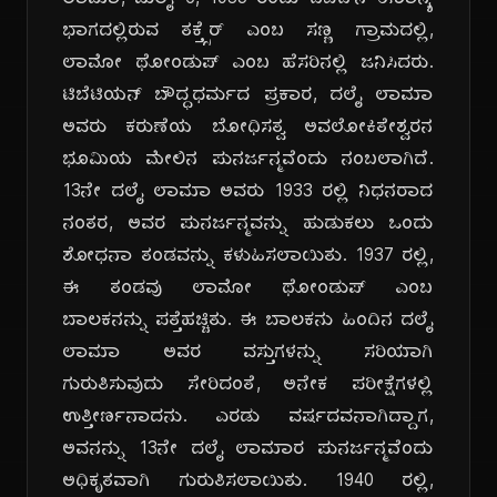
ಲಾಮಾ, ಜುಲೈ 6, 1935 ರಂದು ಟಿಬೆಟ್‌ನ ಈಶಾನ್ಯ
ಭಾಗದಲ್ಲಿರುವ ತಕ್ತ್ಸೆರ್ ಎಂಬ ಸಣ್ಣ ಗ್ರಾಮದಲ್ಲಿ,
ಲಾಮೋ ಥೋಂಡುಪ್ ಎಂಬ ಹೆಸರಿನಲ್ಲಿ ಜನಿಸಿದರು.
ಟಿಬೆಟಿಯನ್ ಬೌದ್ಧಧರ್ಮದ ಪ್ರಕಾರ, ದಲೈ ಲಾಮಾ
ಅವರು ಕರುಣೆಯ ಬೋಧಿಸತ್ವ ಅವಲೋಕಿತೇಶ್ವರನ
ಭೂಮಿಯ ಮೇಲಿನ ಪುನರ್ಜನ್ಮವೆಂದು ನಂಬಲಾಗಿದೆ.
13ನೇ ದಲೈ ಲಾಮಾ ಅವರು 1933 ರಲ್ಲಿ ನಿಧನರಾದ
ನಂತರ, ಅವರ ಪುನರ್ಜನ್ಮವನ್ನು ಹುಡುಕಲು ಒಂದು
ಶೋಧನಾ ತಂಡವನ್ನು ಕಳುಹಿಸಲಾಯಿತು. 1937 ರಲ್ಲಿ,
ಈ ತಂಡವು ಲಾಮೋ ಥೋಂಡುಪ್ ಎಂಬ
ಬಾಲಕನನ್ನು ಪತ್ತೆಹಚ್ಚಿತು. ಈ ಬಾಲಕನು ಹಿಂದಿನ ದಲೈ
ಲಾಮಾ ಅವರ ವಸ್ತುಗಳನ್ನು ಸರಿಯಾಗಿ
ಗುರುತಿಸುವುದು ಸೇರಿದಂತೆ, ಅನೇಕ ಪರೀಕ್ಷೆಗಳಲ್ಲಿ
ಉತ್ತೀರ್ಣನಾದನು. ಎರಡು ವರ್ಷದವನಾಗಿದ್ದಾಗ,
ಅವನನ್ನು 13ನೇ ದಲೈ ಲಾಮಾರ ಪುನರ್ಜನ್ಮವೆಂದು
ಅಧಿಕೃತವಾಗಿ ಗುರುತಿಸಲಾಯಿತು. 1940 ರಲ್ಲಿ,