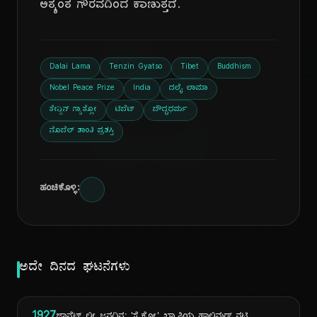
ಅತ್ಯಂತ ಗೌರವದಿಂದ ಕಾಣುತ್ತದೆ.
ದಿ
Dalai Lama
Tenzin Gyatso
Tibet
Buddhism
Nobel Peace Prize
India
ದಲೈ ಲಾಮಾ
ತೇನ್ಜಿನ್ ಗ್ಯಾತ್ಸೋ
ಟಿಬೆಟ್
ಬೌದ್ಧಧರ್ಮ
ನೊಬೆಲ್ ಶಾಂತಿ ಪ್ರಶಸ್ತಿ
ಹಂಚಿಕೊಳ್ಳಿ:
ಅದೇ ದಿನದ ಘಟನೆಗಳು