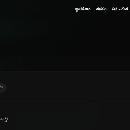
ಜ್ಞಾನಕೋಶ
ಪ್ರಚಲಿತ
ದಿನ ವಿಶೇಷ
ರು
ಫ್ಟ್)