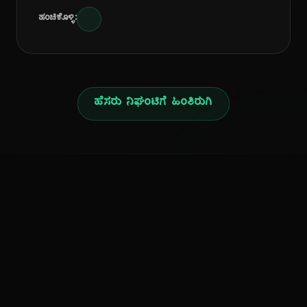
ಹಂಚಿಕೊಳ್ಳಿ:
ಹೆಸರು ನಿಘಂಟಿಗೆ ಹಿಂತಿರುಗಿ
ನ
ಕನ್ನಡ ನುಡಿ
ಕನ್ನಡ ಭಾಷೆ, ಸಂಸ್ಕೃತಿ ಮತ್ತು ಸಾಮಾನ್ಯ ಜ್ಞಾನದ ಡಿಜಿಟಲ್ ಆರ್ಕೈವ್