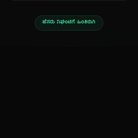
ಹೆಸರು ನಿಘಂಟಿಗೆ ಹಿಂತಿರುಗಿ
ನ
ಕನ್ನಡ ನುಡಿ
ಕನ್ನಡ ಭಾಷೆ, ಸಂಸ್ಕೃತಿ ಮತ್ತು ಸಾಮಾನ್ಯ ಜ್ಞಾನದ ಡಿಜಿಟಲ್ ಆರ್ಕೈವ್