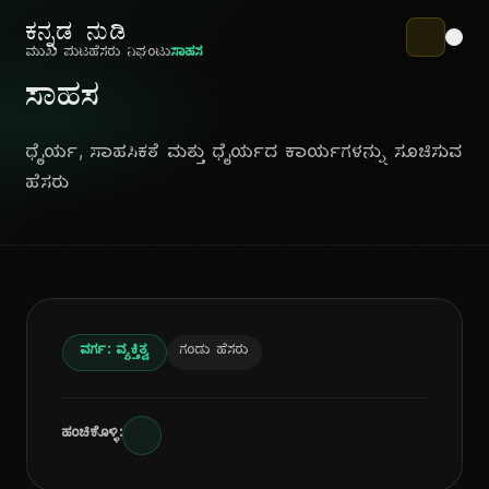
ಕನ್ನಡ ನುಡಿ
ಮುಖ ಪುಟ
ಹೆಸರು ನಿಘಂಟು
ಸಾಹಸ
ಸಾಹಸ
ಧೈರ್ಯ, ಸಾಹಸಿಕತೆ ಮತ್ತು ಧೈರ್ಯದ ಕಾರ್ಯಗಳನ್ನು ಸೂಚಿಸುವ
ಹೆಸರು
ವರ್ಗ: ವ್ಯಕ್ತಿತ್ವ
ಗಂಡು ಹೆಸರು
ಹಂಚಿಕೊಳ್ಳಿ: