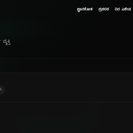
ಜ್ಞಾನಕೋಶ
ಪ್ರಚಲಿತ
ದಿನ ವಿಶೇಷ
್ಯಕ್ತಿ
ು