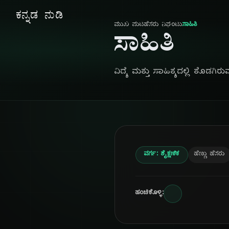
ಕನ್ನಡ ನುಡಿ
ಮುಖ ಪುಟ
ಹೆಸರು ನಿಘಂಟು
ಸಾಹಿತಿ
ಸಾಹಿತಿ
ವಿದ್ಯೆ ಮತ್ತು ಸಾಹಿತ್ಯದಲ್ಲಿ ತೊಡಗಿರ
ವರ್ಗ: ಶೈಕ್ಷಣಿಕ
ಹೆಣ್ಣು ಹೆಸರು
ಹಂಚಿಕೊಳ್ಳಿ: