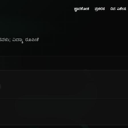
ಜ್ಞಾನಕೋಶ
ಪ್ರಚಲಿತ
ದಿನ ವಿಶೇಷ
ುವವಳು; ವಿದ್ಯಾ ರೂಪಿಣಿ