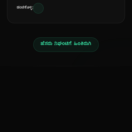
ಹಂಚಿಕೊಳ್ಳಿ:
ಹೆಸರು ನಿಘಂಟಿಗೆ ಹಿಂತಿರುಗಿ
ನ
ಕನ್ನಡ ನುಡಿ
ಕನ್ನಡ ಭಾಷೆ, ಸಂಸ್ಕೃತಿ ಮತ್ತು ಸಾಮಾನ್ಯ ಜ್ಞಾನದ ಡಿಜಿಟಲ್ ಆರ್ಕೈವ್