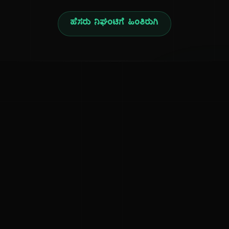
ಹೆಸರು ನಿಘಂಟಿಗೆ ಹಿಂತಿರುಗಿ
ನ
ಕನ್ನಡ ನುಡಿ
ಕನ್ನಡ ಭಾಷೆ, ಸಂಸ್ಕೃತಿ ಮತ್ತು ಸಾಮಾನ್ಯ ಜ್ಞಾನದ ಡಿಜಿಟಲ್ ಆರ್ಕೈವ್