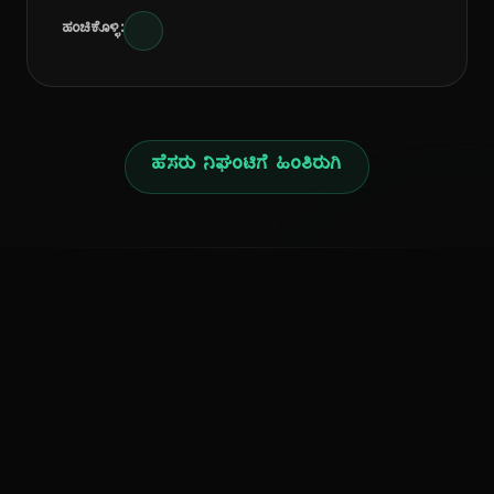
ಹಂಚಿಕೊಳ್ಳಿ:
ಹೆಸರು ನಿಘಂಟಿಗೆ ಹಿಂತಿರುಗಿ
ನ
ಕನ್ನಡ ನುಡಿ
ಕನ್ನಡ ಭಾಷೆ, ಸಂಸ್ಕೃತಿ ಮತ್ತು ಸಾಮಾನ್ಯ ಜ್ಞಾನದ ಡಿಜಿಟಲ್ ಆರ್ಕೈವ್