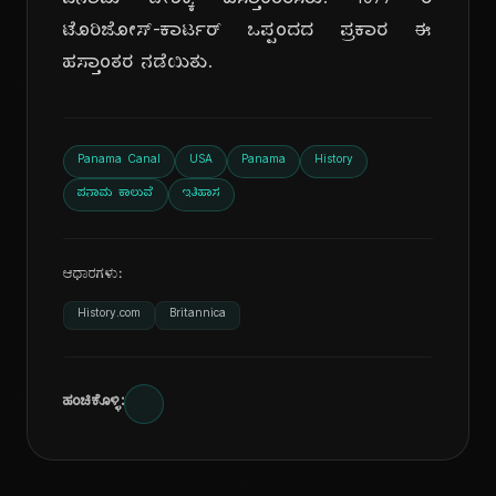
ಪನಾಮ ದೇಶಕ್ಕೆ ಹಸ್ತಾಂತರಿಸಿತು. 1977 ರ
ಟೊರಿಜೋಸ್-ಕಾರ್ಟರ್ ಒಪ್ಪಂದದ ಪ್ರಕಾರ ಈ
ಹಸ್ತಾಂತರ ನಡೆಯಿತು.
Panama Canal
USA
Panama
History
ಪನಾಮ ಕಾಲುವೆ
ಇತಿಹಾಸ
ಆಧಾರಗಳು:
History.com
Britannica
ಹಂಚಿಕೊಳ್ಳಿ: