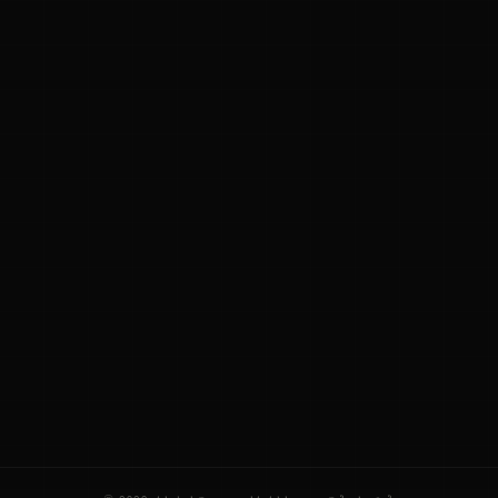
ನಮ್ಮ ಬಗ್ಗೆ
ಗೌಪ್ಯತೆ ನೀತಿ
ಸೇವಾ ನಿಯಮಗಳು