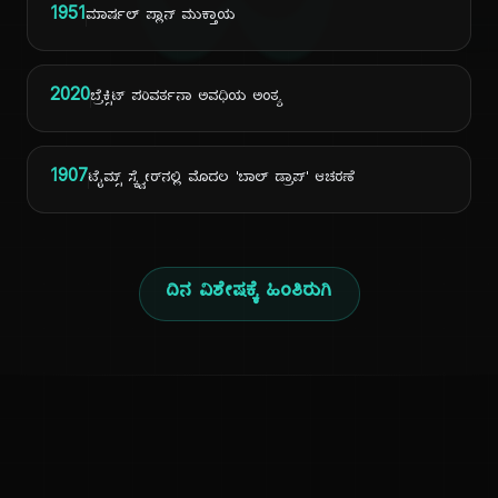
ದಿ
1951
ಮಾರ್ಷಲ್ ಪ್ಲಾನ್ ಮುಕ್ತಾಯ
2020
ಬ್ರೆಕ್ಸಿಟ್ ಪರಿವರ್ತನಾ ಅವಧಿಯ ಅಂತ್ಯ
1907
ಟೈಮ್ಸ್ ಸ್ಕ್ವೇರ್‌ನಲ್ಲಿ ಮೊದಲ 'ಬಾಲ್ ಡ್ರಾಪ್' ಆಚರಣೆ
ದಿನ ವಿಶೇಷಕ್ಕೆ ಹಿಂತಿರುಗಿ