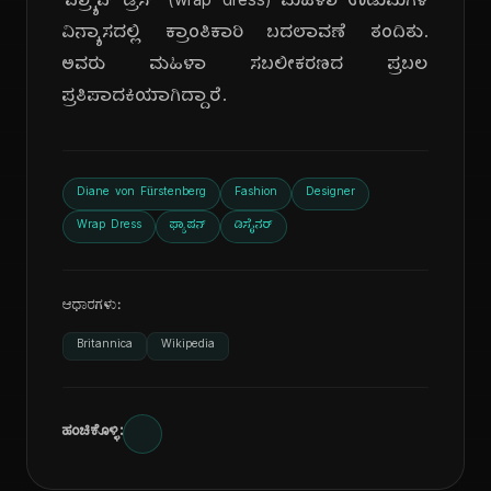
'ವ್ರ್ಯಾಪ್ ಡ್ರೆಸ್' (wrap dress) ಮಹಿಳಾ ಉಡುಪುಗಳ
ವಿನ್ಯಾಸದಲ್ಲಿ ಕ್ರಾಂತಿಕಾರಿ ಬದಲಾವಣೆ ತಂದಿತು.
ಅವರು ಮಹಿಳಾ ಸಬಲೀಕರಣದ ಪ್ರಬಲ
ಪ್ರತಿಪಾದಕಿಯಾಗಿದ್ದಾರೆ.
Diane von Fürstenberg
Fashion
Designer
Wrap Dress
ಫ್ಯಾಷನ್
ಡಿಸೈನರ್
ಆಧಾರಗಳು:
Britannica
Wikipedia
ಹಂಚಿಕೊಳ್ಳಿ: