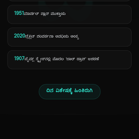
ದಿ
1951
ಮಾರ್ಷಲ್ ಪ್ಲಾನ್ ಮುಕ್ತಾಯ
2020
ಬ್ರೆಕ್ಸಿಟ್ ಪರಿವರ್ತನಾ ಅವಧಿಯ ಅಂತ್ಯ
1907
ಟೈಮ್ಸ್ ಸ್ಕ್ವೇರ್‌ನಲ್ಲಿ ಮೊದಲ 'ಬಾಲ್ ಡ್ರಾಪ್' ಆಚರಣೆ
ದಿನ ವಿಶೇಷಕ್ಕೆ ಹಿಂತಿರುಗಿ