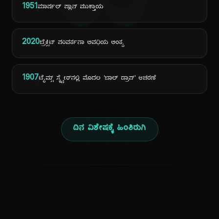
ದಿ
1951
ಮಾರ್ಷಲ್ ಪ್ಲಾನ್ ಮುಕ್ತಾಯ
2020
ಬ್ರೆಕ್ಸಿಟ್ ಪರಿವರ್ತನಾ ಅವಧಿಯ ಅಂತ್ಯ
1907
ಟೈಮ್ಸ್ ಸ್ಕ್ವೇರ್‌ನಲ್ಲಿ ಮೊದಲ 'ಬಾಲ್ ಡ್ರಾಪ್' ಆಚರಣೆ
ದಿನ ವಿಶೇಷಕ್ಕೆ ಹಿಂತಿರುಗಿ