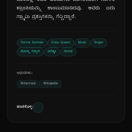
ದಶಕದಲ್ಲಿ ಅವರ ಹಾಡುಗಳು ಜಾಗತಿಕವಾಗಿ ಸಂಗೀತ
ಕ್ರಾಂತಿಯನ್ನು ಉಂಟುಮಾಡಿದವು. ಅವರು ಐದು
ಗ್ರ್ಯಾಮಿ ಪ್ರಶಸ್ತಿಗಳನ್ನು ಗೆದ್ದಿದ್ದಾರೆ.
Donna Summer
Disco Queen
Music
Singer
ಡೊನ್ನಾ ಸಮ್ಮರ್
ಡಿಸ್ಕೋ
ಸಂಗೀತ
ಆಧಾರಗಳು:
Britannica
Wikipedia
ಹಂಚಿಕೊಳ್ಳಿ: