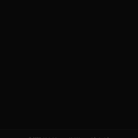
ನಮ್ಮ ಬಗ್ಗೆ
ಗೌಪ್ಯತೆ ನೀತಿ
ಸೇವಾ ನಿಯಮಗಳು