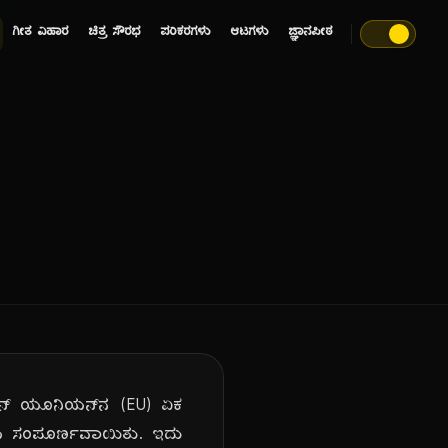
ಗೀತ ವಿಹಾರ
ಚಿತ್ರ ಸೌರಭ
ಪರಿಕರಗಳು
ಆಟಗಳು
ಜ್ಞಾನಪೀಠ
ಿಯನ್ ಯೂನಿಯನ್‌ನ (EU) ಏಕ
ಕ್ರಿಯೆ ಸಂಪೂರ್ಣವಾಯಿತು. ಇದು