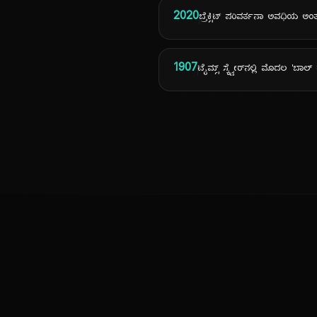
2020
ಬ್ರೆಕ್ಸಿಟ್ ಪರಿವರ್ತನಾ ಅವಧಿಯ ಅಂತ
1907
ಟೈಮ್ಸ್ ಸ್ಕ್ವೇರ್‌ನಲ್ಲಿ ಮೊದಲ 'ಬಾಲ್
ಕನ್ನಡ ನುಡಿ
ಕನ್ನಡ ಭಾಷೆ, ಸಂಸ್ಕೃತಿ ಮತ್ತು ಸಾಮಾನ್ಯ ಜ್ಞಾನದ ಡಿಜಿಟಲ್ ಆರ್ಕೈವ್