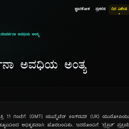
ಜ್ಞಾನಕೋಶ
ಪ್ರಚಲಿತ
ದಿನ ವಿಶೇಷ
ಿಟ್ ಪರಿವರ್ತನಾ ಅವಧಿಯ ಅಂತ್ಯ
ಿವರ್ತನಾ ಅವಧಿಯ ಅಂತ್ಯ
ಾತ್ರಿ 11 ಗಂಟೆಗೆ (GMT) ಯುನೈಟೆಡ್ ಕಿಂಗ್‌ಡಮ್ (UK) ಯುರೋಪ
 ಒಕ್ಕೂಟದಿಂದ ಅಧಿಕೃತವಾಗಿ ಹೊರಬಂದಿತು. ಇದರೊಂದಿಗೆ 'ಬ್ರೆಕ್ಸಿಟ್' ಪ್ರ