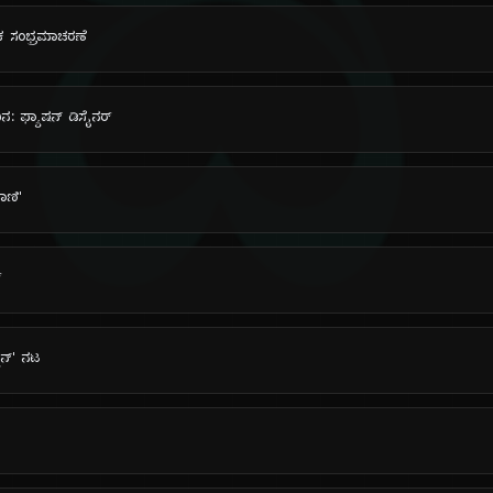
ದಿ
ಕ ಸಂಭ್ರಮಾಚರಣೆ
ಿನ: ಫ್ಯಾಷನ್ ಡಿಸೈನರ್
ಾಣಿ'
್
ಯಾನ್' ನಟ