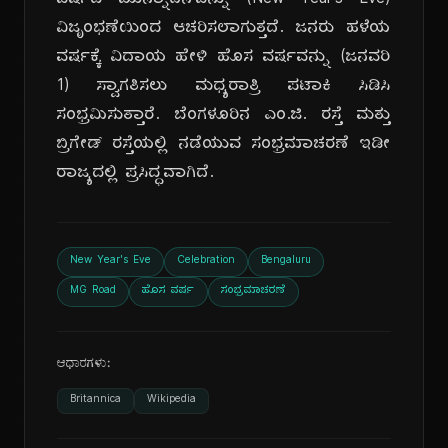
ವರ್ಷದ ಮುನ್ನಾದಿನ'ವನ್ನು (New Year's Eve)
ವಿಜೃಂಭಣೆಯಿಂದ ಆಚರಿಸಲಾಗುತ್ತದೆ. ಜನರು ಹಳೆಯ
ವರ್ಷಕ್ಕೆ ವಿದಾಯ ಹೇಳಿ ಹೊಸ ವರ್ಷವನ್ನು (ಜನವರಿ
1) ಸ್ವಾಗತಿಸಲು ಮಧ್ಯರಾತ್ರಿ ಪಟಾಕಿ ಸಿಡಿಸಿ
ಸಂಭ್ರಮಿಸುತ್ತಾರೆ. ಬೆಂಗಳೂರಿನ ಎಂ.ಜಿ. ರಸ್ತೆ ಮತ್ತು
ಬ್ರಿಗೇಡ್ ರಸ್ತೆಯಲ್ಲಿ ನಡೆಯುವ ಸಂಭ್ರಮಾಚರಣೆ ಇಡೀ
ರಾಜ್ಯದಲ್ಲಿ ಪ್ರಸಿದ್ಧವಾಗಿದೆ.
New Year's Eve
Celebration
Bengaluru
MG Road
ಹೊಸ ವರ್ಷ
ಸಂಭ್ರಮಾಚರಣೆ
ಆಧಾರಗಳು:
Britannica
Wikipedia