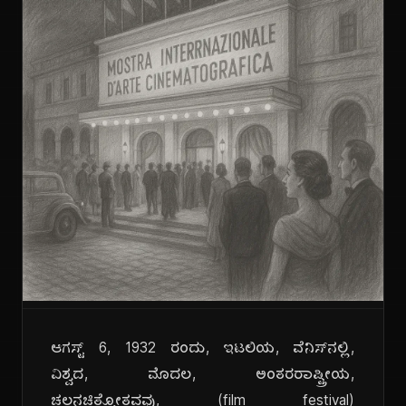
ಆಗಸ್ಟ್ 6, 1932 ರಂದು, ಇಟಲಿಯ, ವೆನಿಸ್‌ನಲ್ಲಿ,
ವಿಶ್ವದ, ಮೊದಲ, ಅಂತರರಾಷ್ಟ್ರೀಯ,
ಚಲನಚಿತ್ರೋತ್ಸವವು, (film festival)