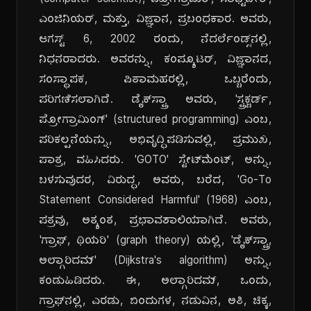
(computer scientist), ಪ್ರೋಗ್ರಾಮರ್, ಸಾಫ್ಟ್‌ವೇರ್,
ಎಂಜಿನಿಯರ್, ಮತ್ತು, ವಿಜ್ಞಾನ, ಪ್ರಬಂಧಕಾರ. ಅವರು,
ಆಗಸ್ಟ್ 6, 2002 ರಂದು, ನೆದರ್ಲೆಂಡ್ಸ್‌ನಲ್ಲಿ,
ನಿಧನರಾದರು. ಅವರನ್ನು, ಕಂಪ್ಯೂಟರ್, ವಿಜ್ಞಾನದ,
ಸಂಸ್ಥಾಪಕ, ಪಿತಾಮಹರಲ್ಲಿ, ಒಬ್ಬರೆಂದು,
ಪರಿಗಣಿಸಲಾಗಿದೆ. ಡೈಕ್‌ಸ್ಟ್ರಾ ಅವರು, 'ಸ್ಟ್ರಕ್ಚರ್ಡ್,
ಪ್ರೋಗ್ರಾಮಿಂಗ್' (structured programming) ಎಂಬ,
ಪರಿಕಲ್ಪನೆಯನ್ನು, ಅಭಿವೃದ್ಧಿಪಡಿಸುವಲ್ಲಿ, ಪ್ರಮುಖ,
ಪಾತ್ರ, ವಹಿಸಿದರು. 'GOTO' ಸ್ಟೇಟ್‌ಮೆಂಟ್, ಅನ್ನು,
ಬಳಸುವುದರ, ವಿರುದ್ಧ, ಅವರು, ಬರೆದ, 'Go-To
Statement Considered Harmful' (1968) ಎಂಬ,
ಪತ್ರವು, ಅತ್ಯಂತ, ಪ್ರಭಾವಶಾಲಿಯಾಗಿದೆ. ಅವರು,
'ಗ್ರಾಫ್, ಥಿಯರಿ' (graph theory) ಯಲ್ಲಿ, 'ಡೈಕ್‌ಸ್ಟ್ರಾ,
ಅಲ್ಗಾರಿದಮ್' (Dijkstra's algorithm) ಅನ್ನು,
ಕಂಡುಹಿಡಿದರು. ಈ, ಅಲ್ಗಾರಿದಮ್, ಒಂದು,
ಗ್ರಾಫ್‌ನಲ್ಲಿ, ಎರಡು, ಬಿಂದುಗಳ, ನಡುವಿನ, ಅತಿ, ಚಿಕ್ಕ,