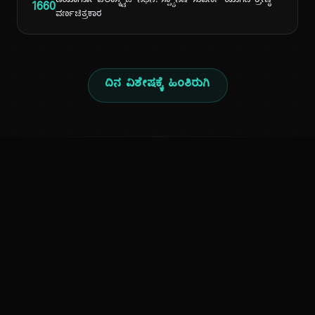
ಡಿಯಾಗೋ ವೆಲಾಸ್ಕ್ವೆಜ್ ನಿಧನ: ಸ್ಪ್ಯಾನಿಷ್ ಸುವರ್ಣ ಯುಗದ ಶ್ರೇಷ್ಠ
1660
ವರ್ಣಚಿತ್ರಕಾರ
ದಿನ ವಿಶೇಷಕ್ಕೆ ಹಿಂತಿರುಗಿ
ಕನ್ನಡ ನುಡಿ
ಕನ್ನಡ ಭಾಷೆ, ಸಂಸ್ಕೃತಿ ಮತ್ತು ಸಾಮಾನ್ಯ ಜ್ಞಾನದ ಡಿಜಿಟಲ್ ಆರ್ಕೈವ್