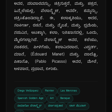
ಅವರ, ಪರಿವಾರವನ್ನು, ಚಿತ್ರಿಸುತ್ತದೆ, ಮತ್ತು, ಚಿತ್ರದ,
ಹಿನ್ನೆಲೆಯಲ್ಲಿ, ವೆಲಾಸ್ಕ್ವೆಜ್, ಅವರೇ, ತಮ್ಮನ್ನು,
ಚಿತ್ರಿಸಿಕೊಂಡಿದ್ದಾರೆ. ಈ, ಕಲಾಕೃತಿಯು, ಅದರ,
ಸಂಕೀರ್ಣ, ರಚನೆ, ಮತ್ತು, ನೈಜತೆ, ಮತ್ತು, ಭ್ರಮೆಯ,
ನಡುವಿನ, ಆಟಕ್ಕಾಗಿ, ಕಲಾ, ಇತಿಹಾಸದಲ್ಲಿ, ಒಂದು,
ಮೈಲಿಗಲ್ಲಾಗಿದೆ. ವೆಲಾಸ್ಕ್ವೆಜ್ ಅವರ, ಕಲೆಯು,
ನಂತರದ, ಪೀಳಿಗೆಯ, ಕಲಾವಿದರಾದ, ಎಡ್ವರ್ಡ್,
ಮಾನೆ, (Édouard Manet) ಮತ್ತು, ಪಾಬ್ಲೊ,
ಪಿಕಾಸೊ, (Pablo Picasso) ಅವರ, ಮೇಲೆ,
ಆಳವಾದ, ಪ್ರಭಾವ, ಬೀರಿತು.
Diego Velázquez
Painter
Las Meninas
Spanish Golden Age
Art
Baroque
ಡಿಯಾಗೋ ವೆಲಾಸ್ಕ್ವೆಜ್
ವರ್ಣಚಿತ್ರಕಾರ
ಲಾಸ್ ಮೆನಿನಾಸ್