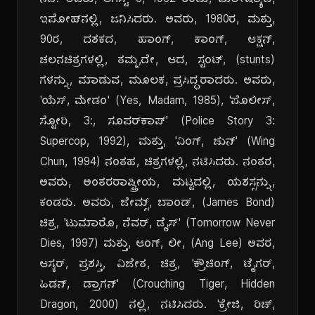
ನಟಿ. ಅವರು, ಆಗಸ್ಟ್ 6, 1962 ರಂದು, ಮಲೇಷ್ಯಾದ,
ಇಪೋಹ್‌ನಲ್ಲಿ, ಜನಿಸಿದರು. ಅವರು, 1980ರ, ಮತ್ತು,
90ರ, ದಶಕದ, ಹಾಂಗ್, ಕಾಂಗ್, ಆಕ್ಷನ್,
ಚಲನಚಿತ್ರಗಳಲ್ಲಿ, ತಮ್ಮ,ದೇ, ಆದ, ಸ್ಟಂಟ್, (stunts)
ಗಳನ್ನು, ಮಾಡುವ, ಮೂಲಕ, ಪ್ರಸಿದ್ಧರಾದರು. ಅವರು,
'ಯೆಸ್, ಮೇಡಂ' (Yes, Madam, 1985), 'ಪೊಲೀಸ್,
ಸ್ಟೋರಿ, 3:, ಸೂಪರ್‌ಕಾಪ್' (Police Story 3:
Supercop, 1992), ಮತ್ತು, 'ವಿಂಗ್, ಚುನ್' (Wing
Chun, 1994) ನಂತಹ, ಚಿತ್ರಗಳಲ್ಲಿ, ನಟಿಸಿದರು. ನಂತರ,
ಅವರು, ಅಂತರರಾಷ್ಟ್ರೀಯ, ಮಟ್ಟದಲ್ಲಿ, ಯಶಸ್ಸನ್ನು,
ಕಂಡರು. ಅವರು, ಜೇಮ್ಸ್, ಬಾಂಡ್, (James Bond)
ಚಿತ್ರ, 'ಟುಮಾರೊ, ನೆವರ್, ಡೈಸ್' (Tomorrow Never
Dies, 1997) ಮತ್ತು, ಆಂಗ್, ಲೀ, (Ang Lee) ಅವರ,
ಆಸ್ಕರ್, ಪ್ರಶಸ್ತಿ, ವಿಜೇತ, ಚಿತ್ರ, 'ಕ್ರೌಚಿಂಗ್, ಟೈಗರ್,
ಹಿಡನ್, ಡ್ರಾಗನ್' (Crouching Tiger, Hidden
Dragon, 2000) ನಲ್ಲಿ, ನಟಿಸಿದರು. 'ಕ್ರೇಜಿ, ರಿಚ್,