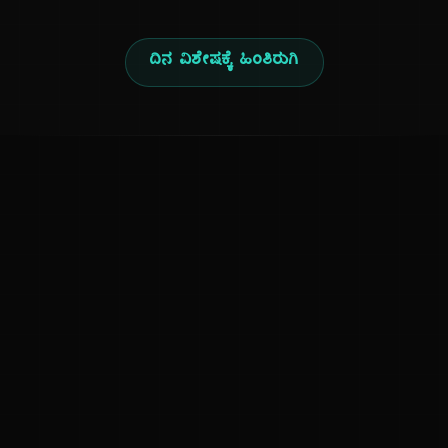
ದಿನ ವಿಶೇಷಕ್ಕೆ ಹಿಂತಿರುಗಿ
ಕನ್ನಡ ನುಡಿ
ಕನ್ನಡ ಭಾಷೆ, ಸಂಸ್ಕೃತಿ ಮತ್ತು ಸಾಮಾನ್ಯ ಜ್ಞಾನದ ಡಿಜಿಟಲ್ ಆರ್ಕೈವ್