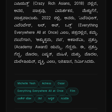
ಏಷಿಯನ್ಸ್' (Crazy Rich Asians, 2018) ನಲ್ಲಿನ,
ಅವರ, ಪಾತ್ರವು, ವಿಮರ್ಶಕರ, ಮೆಚ್ಚುಗೆಗೆ,
ಪಾತ್ರವಾಯಿತು. 2022 ರಲ್ಲಿ, ಅವರು, 'ಎವೆರಿಥಿಂಗ್,
ಎವೆರಿವೇರ್, ಆಲ್, ಅಟ್, ಒನ್ಸ್' (Everything
Everywhere All at Once) ಎಂಬ, ಚಿತ್ರದಲ್ಲಿನ, ತಮ್ಮ,
ನಟನೆಗಾಗಿ, 'ಅತ್ಯುತ್ತಮ, ನಟಿ', ಅಕಾಡೆಮಿ, ಪ್ರಶಸ್ತಿ,
(Academy Award) ಯನ್ನು, ಗೆದ್ದರು. ಈ, ಪ್ರಶಸ್ತಿ,
ಗೆದ್ದ, ಮೊದಲ, ಏಷ್ಯನ್, ಮಹಿಳೆ, ಮತ್ತು, ಮೊದಲ,
ಮಲೇಷಿಯನ್, ವ್ಯಕ್ತಿ, ಎಂಬ, ಇತಿಹಾಸ, ನಿರ್ಮಿಸಿದರು.
Michelle Yeoh
Actress
Oscar
Everything Everywhere All at Once
Film
ಮಿಶೆಲ್ ಯೋ
ನಟಿ
ಆಸ್ಕರ್
ಸಿನಿಮಾ