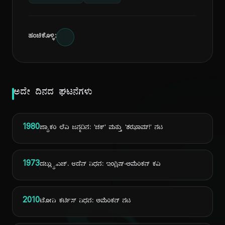
ಹಂಚಿಕೊಳ್ಳಿ:
ಅದೇ ದಿನದ ಘಟನೆಗಳು
1980
ಜ್ಯಾಕರಿ ಲೆವಿ ಜನ್ಮದಿನ: 'ಚಕ್' ಮತ್ತು 'ಶಝಾಮ್!' ನಟ
1973
ಡಬ್ಲ್ಯು.ಎಚ್. ಆಡೆನ್ ನಿಧನ: ಇಂಗ್ಲಿಷ್-ಅಮೆರಿಕನ್ ಕವಿ
2010
ಟೋನಿ ಕರ್ಟಿಸ್ ನಿಧನ: ಅಮೆರಿಕನ್ ನಟ