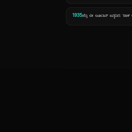
1935
ಜೆರ್ರಿ ಲೀ ಲೂಯಿಸ್ ಜನ್ಮದಿನ: 'ರಾಕ
ಕನ್ನಡ ನುಡಿ
ಕನ್ನಡ ಭಾಷೆ, ಸಂಸ್ಕೃತಿ ಮತ್ತು ಸಾಮಾನ್ಯ ಜ್ಞಾನದ ಡಿಜಿಟಲ್ ಆರ್ಕೈವ್