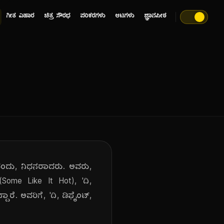
ಗೀತ ವಿಹಾರ
ಚಿತ್ರ ಸೌರಭ
ಪರಿಕರಗಳು
ಆಟಗಳು
ಜ್ಞಾನಪೀಠ
0 ರಂದು, ನಿಧನರಾದರು. ಅವರು,
Some Like It Hot), 'ದಿ,
್ದಾರೆ. ಅವರಿಗೆ, 'ದಿ, ಡಿಫೈಂಟ್,