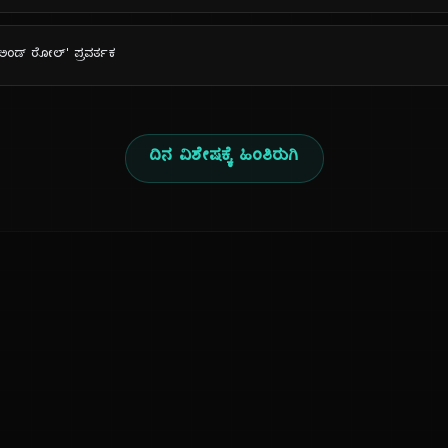
್ ಅಂಡ್ ರೋಲ್' ಪ್ರವರ್ತಕ
ದಿನ ವಿಶೇಷಕ್ಕೆ ಹಿಂತಿರುಗಿ