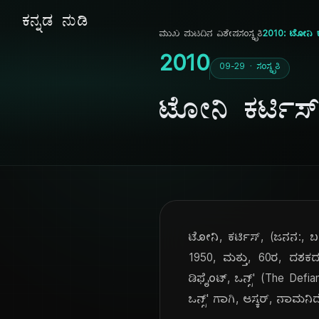
ಕನ್ನಡ ನುಡಿ
ಮುಖ ಪುಟ
ದಿನ ವಿಶೇಷ
ಸಂಸ್ಕೃತಿ
2010: ಟೋನಿ ಕ
2010
09-29 · ಸಂಸ್ಕೃತಿ
ಟೋನಿ ಕರ್ಟಿಸ
ಟೋನಿ, ಕರ್ಟಿಸ್, (ಜನನ:, ಬ
1950, ಮತ್ತು, 60ರ, ದಶಕದ
ಡಿಫೈಂಟ್, ಒನ್ಸ್' (The Defian
ಒನ್ಸ್' ಗಾಗಿ, ಆಸ್ಕರ್, ನಾಮನಿರ