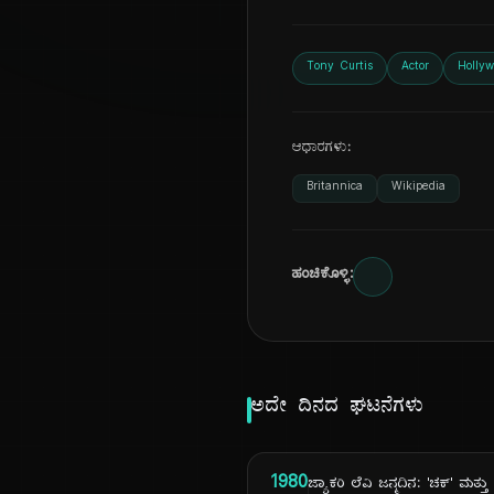
Tony Curtis
Actor
Hollyw
ಆಧಾರಗಳು:
Britannica
Wikipedia
ಹಂಚಿಕೊಳ್ಳಿ:
ಅದೇ ದಿನದ ಘಟನೆಗಳು
1980
ಜ್ಯಾಕರಿ ಲೆವಿ ಜನ್ಮದಿನ: 'ಚಕ್' ಮತ