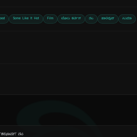
ood
Some Like It Hot
Film
ಟೋನಿ ಕರ್ಟಿಸ್
ನಟ
ಹಾಲಿವುಡ್
ಸಿನಿಮಾ
್ತು 'ಶಝಾಮ್!' ನಟ