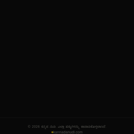
ನಮ್ಮ ಬಗ್ಗೆ
ಗೌಪ್ಯತೆ ನೀತಿ
ಸೇವಾ ನಿಯಮಗಳು
© 2026 ಕನ್ನಡ ನುಡಿ. ಎಲ್ಲಾ ಹಕ್ಕುಗಳನ್ನು ಕಾಪಾಡಿಕೊಳ್ಳಲಾಗಿದೆ.
kannadanudi.com