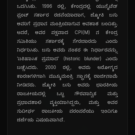
ಒದಗಿಸಿತು. 1996 ರಲ್ಲಿ, ಕೇಂದ್ರದಲ್ಲಿ ಯುನೈಟೆಡ್
ಫ್ರಂಟ್ ಸರ್ಕಾರ ರಚನೆಯಾದಾಗ, ಜ್ಯೋತಿ ಬಸು
ಅವರಿಗೆ ಪ್ರಧಾನ ಮಂತ್ರಿಯಾಗುವ ಅವಕಾಶ ಬಂದಿತ್ತು.
ಆದರೆ, ಅವರ ಪಕ್ಷವಾದ CPI(M) ನ ಕೇಂದ್ರ
ಸಮಿತಿಯು ಸರ್ಕಾರಕ್ಕೆ ಸೇರಬಾರದು ಎಂದು
ನಿರ್ಧರಿಸಿತು. ಬಸು ಅವರು ನಂತರ ಈ ನಿರ್ಧಾರವನ್ನು
'ಐತಿಹಾಸಿಕ ಪ್ರಮಾದ' (historic blunder) ಎಂದು
ಬಣ್ಣಿಸಿದರು. 2000 ರಲ್ಲಿ, ಅವರು ಆರೋಗ್ಯದ
ಕಾರಣಗಳಿಗಾಗಿ ಮುಖ್ಯಮಂತ್ರಿ ಸ್ಥಾನಕ್ಕೆ ರಾಜೀನಾಮೆ
ನೀಡಿದರು. ಜ್ಯೋತಿ ಬಸು ಅವರು ಭಾರತೀಯ
ರಾಜಕೀಯದಲ್ಲಿ ಒಬ್ಬ ಗೌರವಾನ್ವಿತ ಮತ್ತು
ಪ್ರಭಾವಶಾಲಿ ವ್ಯಕ್ತಿಯಾಗಿದ್ದರು, ಮತ್ತು ಅವರ
ಸುದೀರ್ಘ ರಾಜಕೀಯ ಪರಂಪರೆಯು ಇಂದಿಗೂ
ಚರ್ಚೆಯ ವಿಷಯವಾಗಿದೆ.