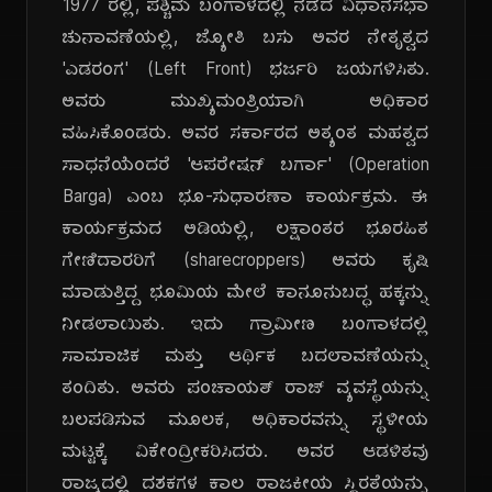
1977 ರಲ್ಲಿ, ಪಶ್ಚಿಮ ಬಂಗಾಳದಲ್ಲಿ ನಡೆದ ವಿಧಾನಸಭಾ
ಚುನಾವಣೆಯಲ್ಲಿ, ಜ್ಯೋತಿ ಬಸು ಅವರ ನೇತೃತ್ವದ
'ಎಡರಂಗ' (Left Front) ಭರ್ಜರಿ ಜಯಗಳಿಸಿತು.
ಅವರು ಮುಖ್ಯಮಂತ್ರಿಯಾಗಿ ಅಧಿಕಾರ
ವಹಿಸಿಕೊಂಡರು. ಅವರ ಸರ್ಕಾರದ ಅತ್ಯಂತ ಮಹತ್ವದ
ಸಾಧನೆಯೆಂದರೆ 'ಆಪರೇಷನ್ ಬರ್ಗಾ' (Operation
Barga) ಎಂಬ ಭೂ-ಸುಧಾರಣಾ ಕಾರ್ಯಕ್ರಮ. ಈ
ಕಾರ್ಯಕ್ರಮದ ಅಡಿಯಲ್ಲಿ, ಲಕ್ಷಾಂತರ ಭೂರಹಿತ
ಗೇಣಿದಾರರಿಗೆ (sharecroppers) ಅವರು ಕೃಷಿ
ಮಾಡುತ್ತಿದ್ದ ಭೂಮಿಯ ಮೇಲೆ ಕಾನೂನುಬದ್ಧ ಹಕ್ಕನ್ನು
ನೀಡಲಾಯಿತು. ಇದು ಗ್ರಾಮೀಣ ಬಂಗಾಳದಲ್ಲಿ
ಸಾಮಾಜಿಕ ಮತ್ತು ಆರ್ಥಿಕ ಬದಲಾವಣೆಯನ್ನು
ತಂದಿತು. ಅವರು ಪಂಚಾಯತ್ ರಾಜ್ ವ್ಯವಸ್ಥೆಯನ್ನು
ಬಲಪಡಿಸುವ ಮೂಲಕ, ಅಧಿಕಾರವನ್ನು ಸ್ಥಳೀಯ
ಮಟ್ಟಕ್ಕೆ ವಿಕೇಂದ್ರೀಕರಿಸಿದರು. ಅವರ ಆಡಳಿತವು
ರಾಜ್ಯದಲ್ಲಿ ದಶಕಗಳ ಕಾಲ ರಾಜಕೀಯ ಸ್ಥಿರತೆಯನ್ನು