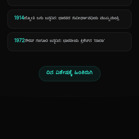
1914
ಜ್ಯೋತಿ ಬಸು ಜನ್ಮದಿನ: ಭಾರತದ ಸುದೀರ್ಘಾವಧಿಯ ಮುಖ್ಯಮಂತ್ರಿ
1972
ಸೌರವ್ ಗಂಗೂಲಿ ಜನ್ಮದಿನ: ಭಾರತೀಯ ಕ್ರಿಕೆಟ್‌ನ 'ದಾದಾ'
ದಿನ ವಿಶೇಷಕ್ಕೆ ಹಿಂತಿರುಗಿ
ಕನ್ನಡ ನುಡಿ