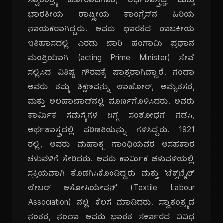
ಸ್ವಾತಂತ್ರ್ಯ ಹೋರಾಟಗಾರ, ಅರ್ಥಶಾಸ್ತ್ರಜ್ಞ ಮತ್ತು
ಭಾರತೀಯ ರಾಷ್ಟ್ರೀಯ ಕಾಂಗ್ರೆಸ್‌ನ ಹಿರಿಯ
ನಾಯಕರಾಗಿದ್ದರು. ಅವರು ಭಾರತದ ರಾಜಕೀಯ
ಇತಿಹಾಸದಲ್ಲಿ ಎರಡು ಬಾರಿ ಹಂಗಾಮಿ ಪ್ರಧಾನ
ಮಂತ್ರಿಯಾಗಿ (acting Prime Minister) ಸೇವೆ
ಸಲ್ಲಿಸಿದ ವಿಶಿಷ್ಟ ಗೌರವಕ್ಕೆ ಪಾತ್ರರಾಗಿದ್ದಾರೆ. ನಂದಾ
ಅವರು ತಮ್ಮ ಶಿಕ್ಷಣವನ್ನು ಲಾಹೋರ್, ಅಮೃತಸರ,
ಮತ್ತು ಅಲಹಾಬಾದ್‌ನಲ್ಲಿ ಪೂರ್ಣಗೊಳಿಸಿದರು. ಅವರು
ಕಾರ್ಮಿಕ ಸಮಸ್ಯೆಗಳ ಬಗ್ಗೆ ಸಂಶೋಧನೆ ನಡೆಸಿ,
ಅರ್ಥಶಾಸ್ತ್ರದಲ್ಲಿ ಪರಿಣತಿಯನ್ನು ಗಳಿಸಿದ್ದರು. 1921
ರಲ್ಲಿ, ಅವರು ಮಹಾತ್ಮ ಗಾಂಧಿಯವರ ಅಸಹಕಾರ
ಚಳುವಳಿಗೆ ಸೇರಿದರು. ಅವರು ಕಾರ್ಮಿಕ ಚಳುವಳಿಯಲ್ಲಿ
ಸಕ್ರಿಯವಾಗಿ ತೊಡಗಿಸಿಕೊಂಡಿದ್ದರು ಮತ್ತು 'ಟೆಕ್ಸ್‌ಟೈಲ್
ಲೇಬರ್ ಅಸೋಸಿಯೇಷನ್' (Textile Labour
Association) ನಲ್ಲಿ ಕೆಲಸ ಮಾಡಿದರು. ಸ್ವಾತಂತ್ರ್ಯದ
ನಂತರ, ನಂದಾ ಅವರು ಭಾರತ ಸರ್ಕಾರದ ವಿವಿಧ