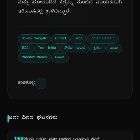
ದಿ
ಮತ್ತು ಹೋರಾಟದ ಕಿಚ್ಚನ್ನು ತುಂಬಿದ ನಾಯಕರಾಗಿ
ಇತಿಹಾಸದಲ್ಲಿ ಉಳಿದಿದ್ದಾರೆ.
Sourav Ganguly
Cricket
Dada
Indian Captain
BCCI
Team India
ಸೌರವ್ ಗಂಗೂಲಿ
ಕ್ರಿಕೆಟ್
ದಾದಾ
ಭಾರತೀಯ ನಾಯಕ
ಬಿಸಿಸಿಐ
ಹಂಚಿಕೊಳ್ಳಿ:
ಅದೇ ದಿನದ ಘಟನೆಗಳು
1966
ರೇವತಿ ಜನ್ಮದಿನ: ದಕ್ಷಿಣ ಭಾರತದ ಬಹುಮುಖ ಪ್ರತಿಭೆ