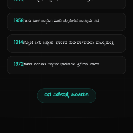
1958
ನೀತು ಸಿಂಗ್ ಜನ್ಮದಿನ: ಹಿಂದಿ ಚಿತ್ರರಂಗದ ಜನಪ್ರಿಯ ನಟಿ
1914
ಜ್ಯೋತಿ ಬಸು ಜನ್ಮದಿನ: ಭಾರತದ ಸುದೀರ್ಘಾವಧಿಯ ಮುಖ್ಯಮಂತ್ರಿ
1972
ಸೌರವ್ ಗಂಗೂಲಿ ಜನ್ಮದಿನ: ಭಾರತೀಯ ಕ್ರಿಕೆಟ್‌ನ 'ದಾದಾ'
ದಿನ ವಿಶೇಷಕ್ಕೆ ಹಿಂತಿರುಗಿ