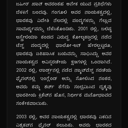
ಜಹೀರ್ ಖಾನ್ ಅವರಂತಹ ಅನೇಕ ಯುವ ಪ್ರತಿಭೆಗಳು
ಬೆಳಕಿಗೆ ಬಂದವು. ಗಂಗೂಲಿ ಅವರ ನಾಯಕತ್ವದಲ್ಲಿ,
ಭಾರತವು ವಿದೇಶಿ ನೆಲದಲ್ಲಿ ಪಂದ್ಯಗಳನ್ನು ಗೆಲ್ಲುವ
ಸಾಮರ್ಥ್ಯವನ್ನು ಬೆಳೆಸಿಕೊಂಡಿತು. 2001 ರಲ್ಲಿ, ಬಲಿಷ್ಠ
ಆಸ್ಟ್ರೇಲಿಯಾ ತಂಡದ ವಿರುದ್ಧ ಕೋಲ್ಕತ್ತಾದಲ್ಲಿ ನಡೆದ
ಟೆಸ್ಟ್ ಪಂದ್ಯದಲ್ಲಿ ಫಾಲೋ-ಆನ್ ಹೇರಲ್ಪಟ್ಟರೂ,
ಭಾರತವು ಐತಿಹಾಸಿಕ ಜಯವನ್ನು ಸಾಧಿಸಿದ್ದು ಅವರ
ನಾಯಕತ್ವದ ಅವಿಸ್ಮರಣೀಯ ಕ್ಷಣಗಳಲ್ಲಿ ಒಂದಾಗಿದೆ.
2002 ರಲ್ಲಿ, ಲಾರ್ಡ್ಸ್‌ನಲ್ಲಿ ನಡೆದ ನ್ಯಾಟ್‌ವೆಸ್ಟ್ ಸರಣಿಯ
ಫೈನಲ್‌ನಲ್ಲಿ ಇಂಗ್ಲೆಂಡ್ ಅನ್ನು ಸೋಲಿಸಿದ ನಂತರ,
ಅವರು ತಮ್ಮ ಶರ್ಟ್ ತೆಗೆದು ಸಂಭ್ರಮಿಸಿದ ದೃಶ್ಯವು
ಭಾರತೀಯ ಕ್ರಿಕೆಟ್‌ನ ಹೊಸ, ನಿರ್ಭೀತ ಮನೋಭಾವದ
ಸಂಕೇತವಾಯಿತು.
2003 ರಲ್ಲಿ, ಅವರ ನಾಯಕತ್ವದಲ್ಲಿ ಭಾರತವು ಏಕದಿನ
ವಿಶ್ವಕಪ್‌ನ ಫೈನಲ್ ತಲುಪಿತು. ಅವರು ಭಾರತದ