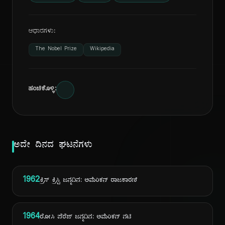
ಆಧಾರಗಳು:
The Nobel Prize
Wikipedia
ಹಂಚಿಕೊಳ್ಳಿ:
ಅದೇ ದಿನದ ಘಟನೆಗಳು
1962
ಕ್ರಿಸ್ ಕ್ರಿಸ್ಟಿ ಜನ್ಮದಿನ: ಅಮೆರಿಕನ್ ರಾಜಕಾರಣಿ
1964
ರೋಸಿ ಪೆರೆಜ್ ಜನ್ಮದಿನ: ಅಮೆರಿಕನ್ ನಟಿ