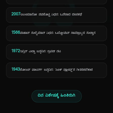
ದಿ
2007
ಲುಸಿಯಾನೋ ಪವರೊಟ್ಟಿ ನಿಧನ: ಒಪೆರಾದ ದಂತಕಥೆ
1566
ಮಹಾನ್ ಸುಲೈಮಾನ್ ನಿಧನ: ಒಟ್ಟೋಮನ್ ಸಾಮ್ರಾಜ್ಯದ ಸುಲ್ತಾನ
1972
ಇದ್ರಿಸ್ ಎಲ್ಬಾ ಜನ್ಮದಿನ: ಬ್ರಿಟಿಷ್ ನಟ
1943
ರೋಜರ್ ವಾಟರ್ಸ್ ಜನ್ಮದಿನ: 'ಪಿಂಕ್ ಫ್ಲಾಯ್ಡ್'ನ ಗೀತರಚನೆಕಾರ
ದಿನ ವಿಶೇಷಕ್ಕೆ ಹಿಂತಿರುಗಿ