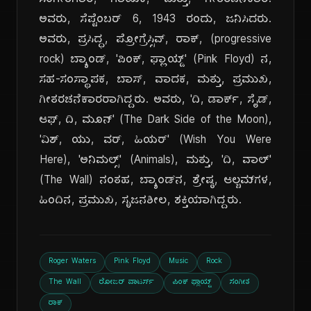
ಸಂಗೀತಗಾರ, ಗಾಯಕ, ಮತ್ತು, ಗೀತರಚನೆಕಾರ.
ಅವರು, ಸೆಪ್ಟೆಂಬರ್ 6, 1943 ರಂದು, ಜನಿಸಿದರು.
ಅವರು, ಪ್ರಸಿದ್ಧ, ಪ್ರೋಗ್ರೆಸ್ಸಿವ್, ರಾಕ್, (progressive
rock) ಬ್ಯಾಂಡ್, 'ಪಿಂಕ್, ಫ್ಲಾಯ್ಡ್' (Pink Floyd) ನ,
ಸಹ-ಸಂಸ್ಥಾಪಕ, ಬಾಸ್, ವಾದಕ, ಮತ್ತು, ಪ್ರಮುಖ,
ಗೀತರಚನೆಕಾರರಾಗಿದ್ದರು. ಅವರು, 'ದಿ, ಡಾರ್ಕ್, ಸೈಡ್,
ಆಫ್, ದಿ, ಮೂನ್' (The Dark Side of the Moon),
'ವಿಶ್, ಯು, ವರ್, ಹಿಯರ್' (Wish You Were
Here), 'ಅನಿಮಲ್ಸ್' (Animals), ಮತ್ತು, 'ದಿ, ವಾಲ್'
(The Wall) ನಂತಹ, ಬ್ಯಾಂಡ್‌ನ, ಶ್ರೇಷ್ಠ, ಆಲ್ಬಮ್‌ಗಳ,
ಹಿಂದಿನ, ಪ್ರಮುಖ, ಸೃಜನಶೀಲ, ಶಕ್ತಿಯಾಗಿದ್ದರು.
Roger Waters
Pink Floyd
Music
Rock
The Wall
ರೋಜರ್ ವಾಟರ್ಸ್
ಪಿಂಕ್ ಫ್ಲಾಯ್ಡ್
ಸಂಗೀತ
ರಾಕ್