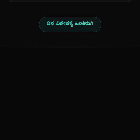
ದಿನ ವಿಶೇಷಕ್ಕೆ ಹಿಂತಿರುಗಿ
ಕನ್ನಡ ನುಡಿ
ಕನ್ನಡ ಭಾಷೆ, ಸಂಸ್ಕೃತಿ ಮತ್ತು ಸಾಮಾನ್ಯ ಜ್ಞಾನದ ಡಿಜಿಟಲ್ ಆರ್ಕೈವ್