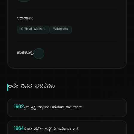
ಆಧಾರಗಳು:
Official Website
Wikipedia
ಹಂಚಿಕೊಳ್ಳಿ:
ಅದೇ ದಿನದ ಘಟನೆಗಳು
1962
ಕ್ರಿಸ್ ಕ್ರಿಸ್ಟಿ ಜನ್ಮದಿನ: ಅಮೆರಿಕನ್ ರಾಜಕಾರಣಿ
1964
ರೋಸಿ ಪೆರೆಜ್ ಜನ್ಮದಿನ: ಅಮೆರಿಕನ್ ನಟಿ