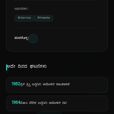
ಆಧಾರಗಳು:
Britannica
Wikipedia
ಹಂಚಿಕೊಳ್ಳಿ:
ಅದೇ ದಿನದ ಘಟನೆಗಳು
1962
ಕ್ರಿಸ್ ಕ್ರಿಸ್ಟಿ ಜನ್ಮದಿನ: ಅಮೆರಿಕನ್ ರಾಜಕಾರಣಿ
1964
ರೋಸಿ ಪೆರೆಜ್ ಜನ್ಮದಿನ: ಅಮೆರಿಕನ್ ನಟಿ