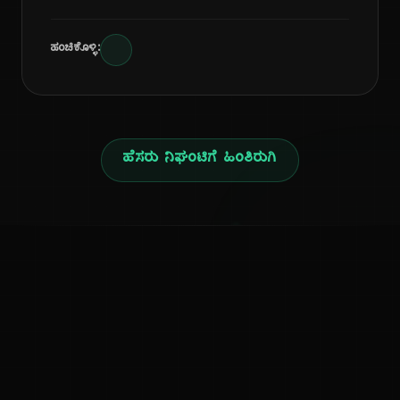
ಹಂಚಿಕೊಳ್ಳಿ:
ಹೆಸರು ನಿಘಂಟಿಗೆ ಹಿಂತಿರುಗಿ
ನ
ಕನ್ನಡ ನುಡಿ
ಕನ್ನಡ ಭಾಷೆ, ಸಂಸ್ಕೃತಿ ಮತ್ತು ಸಾಮಾನ್ಯ ಜ್ಞಾನದ ಡಿಜಿಟಲ್ ಆರ್ಕೈವ್