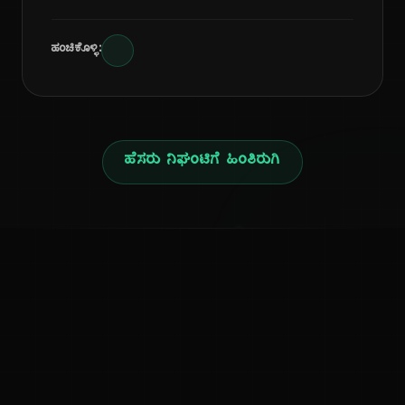
ಹಂಚಿಕೊಳ್ಳಿ:
ಹೆಸರು ನಿಘಂಟಿಗೆ ಹಿಂತಿರುಗಿ
ನ
ಕನ್ನಡ ನುಡಿ
ಕನ್ನಡ ಭಾಷೆ, ಸಂಸ್ಕೃತಿ ಮತ್ತು ಸಾಮಾನ್ಯ ಜ್ಞಾನದ ಡಿಜಿಟಲ್ ಆರ್ಕೈವ್