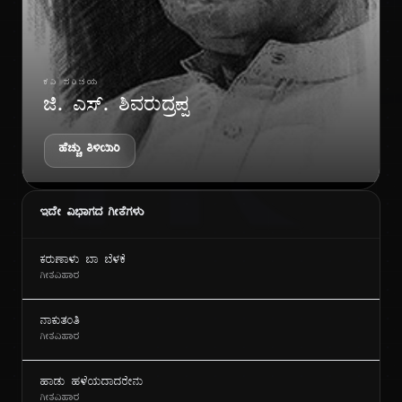
ಗೀ
ಕವಿ ಪರಿಚಯ
ಜಿ. ಎಸ್. ಶಿವರುದ್ರಪ್ಪ
ಹೆಚ್ಚು ತಿಳಿಯಿರಿ
ಇದೇ ವಿಭಾಗದ ಗೀತೆಗಳು
ಕರುಣಾಳು ಬಾ ಬೆಳಕೆ
ಗೀತವಿಹಾರ
ನಾಕುತಂತಿ
ಗೀತವಿಹಾರ
ಹಾಡು ಹಳೆಯದಾದರೇನು
ಗೀತವಿಹಾರ