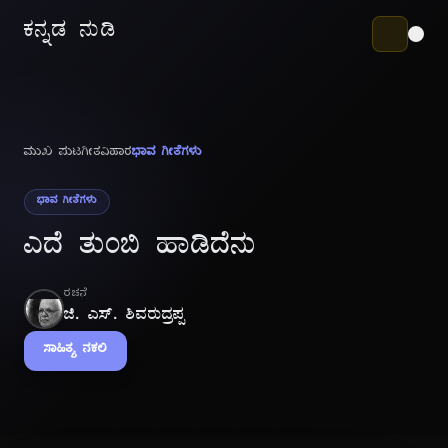
ಕನ್ನಡ ನುಡಿ
ಮುಖ ಪುಟ
ಗೀತವಿಹಾರ
ಭಾವ ಗೀತೆಗಳು
ಭಾವ ಗೀತೆಗಳು
ಎದೆ ತುಂಬಿ ಹಾಡಿದೆನು
ರಚನೆ
ಜಿ. ಎಸ್. ಶಿವರುದ್ರಪ್ಪ
ಸಾಹಿತ್ಯ ನಕಲಿ