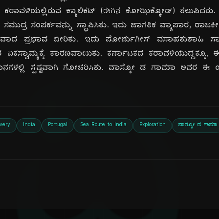
ಕರಾವಳಿಯಲ್ಲಿರುವ ಕ್ಯಾಲಿಕಟ್ (ಈಗಿನ ಕೋಝಿಕ್ಕೋಡ್) ತಲುಪಿದ
ಸಮುದ್ರ ಸಂಪರ್ಕವನ್ನು ಸ್ಥಾಪಿಸಿತು. ಇದು ಜಾಗತಿಕ ವ್ಯಾಪಾರ, ರಾಜಕ
ವಾದ ಪ್ರಭಾವ ಬೀರಿತು. ಇದು ಪೋರ್ಚುಗೀಸ್ ವಸಾಹತುಶಾಹಿ ಸಾಮ
ರ ಏಕಸ್ವಾಮ್ಯಕ್ಕೆ ಕಾರಣವಾಯಿತು. ಕರ್ನಾಟಕದ ಕರಾವಳಿಯುದ್ದಕ್ಕ
ನಗಳಲ್ಲಿ ಸ್ಪಷ್ಟವಾಗಿ ಗೋಚರಿಸಿತು. ವಾಸ್ಕೋ ಡ ಗಾಮಾ ಅವರ ಈ 
very
India
Portugal
Sea Route to India
Exploration
ವಾಸ್ಕೋ ಡ ಗಾಮಾ