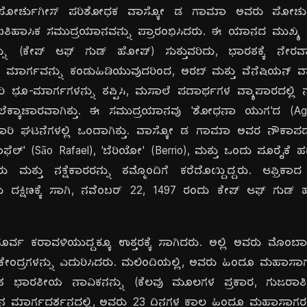
ಪೋರ್ಚುಗೀಸ್ ಪರಿಶೋಧಕ ವಾಸ್ಕೋ ಡ ಗಾಮಾ ಅವರು ಪೋರ್ಚುಗಲ್‌ನ
 ಐತಿಹಾಸಿಕ ಸಮುದ್ರಯಾನವನ್ನು ಪ್ರಾರಂಭಿಸಿದರು. ಈ ಯಾನದ ಮುಖ್ಯ
ಯನ್ನು (ಕೇಪ್ ಆಫ್ ಗುಡ್ ಹೋಪ್) ಸುತ್ತುವರಿದು, ಭಾರತಕ್ಕೆ ನೇರ
ಈ ಮಾರ್ಗವನ್ನು ಕಂಡುಹಿಡಿಯುವುದರಿಂದ, ಅರಬ್ ಮತ್ತು ವೆನೆಷಿಯನ್ ವ್ಯಾ
 ಭೂ-ಮಾರ್ಗಗಳನ್ನು ತಪ್ಪಿಸಿ, ಮಸಾಲೆ ಪದಾರ್ಥಗಳ ವ್ಯಾಪಾರದಲ್ಲ
ಕ್ಕಾಚಾರವಾಗಿತ್ತು. ಈ ಸಮುದ್ರಯಾನವು 'ಶೋಧನಾ ಯುಗ'ದ (Age
ರಿ ಘಟನೆಗಳಲ್ಲಿ ಒಂದಾಗಿತ್ತು. ವಾಸ್ಕೋ ಡ ಗಾಮಾ ಅವರ ನೌಕಾಪಡೆ
ಫೆಲ್' (São Rafael), 'ಬೆರಿಯೋ' (Berrio), ಮತ್ತು ಒಂದು ಪೂರೈಕೆ ಹ
 ಮತ್ತು ನಕ್ಷೆಕಾರರನ್ನು ತಮ್ಮೊಂದಿಗೆ ಕರೆದೊಯ್ದಿದ್ದರು. ಆಫ್ರಿಕಾದ
 ದಕ್ಷಿಣಕ್ಕೆ ಸಾಗಿ, ನವೆಂಬರ್ 22, 1497 ರಂದು ಕೇಪ್ ಆಫ್ ಗುಡ್
ೂರ್ವ ಕರಾವಳಿಯುದ್ದಕ್ಕೂ ಉತ್ತರಕ್ಕೆ ಸಾಗಿದರು. ಅಲ್ಲಿ ಅವರು ಮೊ
ರ ಕೇಂದ್ರಗಳನ್ನು ಎದುರಿಸಿದರು. ಮಲಿಂದಿಯಲ್ಲಿ, ಅವರು ಹಿಂದೂ ಮಹಾ
ಬ ನುರಿತ ಭಾರತೀಯ ನಾವಿಕನನ್ನು (ಕೆಲವು ಮೂಲಗಳ ಪ್ರಕಾರ, ಗುಜರಾ
ನ ಮಾರ್ಗದರ್ಶನದಲ್ಲಿ, ಅವರು 23 ದಿನಗಳ ಕಾಲ ಹಿಂದೂ ಮಹಾಸಾಗರವ