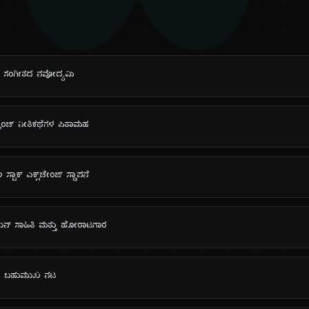
ದಿ
ಯಾಯ ಸಂಗೀತದ ನವೋದ್ಯಮಿ
್ರೆಂಚ್ ನೀತಿಕಥೆಗಳ ಪಿತಾಮಹ
್ಟಾಕ್ ಎಕ್ಸ್‌ಚೇಂಜ್ ಸ್ಥಾಪನೆ
ನಿಯನ್ ಸಾಹಿತಿ ಮತ್ತು ಹೋರಾಟಗಾರ
ಡ್‌ನ ಬಹುಮುಖ ನಟ