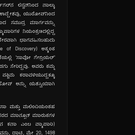
 ಲಿಸ್ಬನ್‌ನಿಂದ ನಾಲ್ಕು
 ಉದ್ದೇಶವು, ಯುರೋಪ್‌ನಿಂದ
ವಾದ ಸಮುದ್ರ ಮಾರ್ಗವನ್ನು
ಪಾರಿಗಳ ನಿಯಂತ್ರಣದಲ್ಲಿದ್ದ
ಿ ನೇರವಾಗಿ ಭಾಗವಹಿಸಬಹುದು
 of Discovery) ಅತ್ಯಂತ
ಯಲ್ಲಿ 'ಸಾವೋ ಗೇಬ್ರಿಯಲ್'
ಡಗು ಸೇರಿದ್ದವು. ಅವರು ತಮ್ಮ
 ಪಶ್ಚಿಮ ಕರಾವಳಿಯುದ್ದಕ್ಕೂ
 ಹೋಪ್ ಅನ್ನು ಯಶಸ್ವಿಯಾಗಿ
ಂಬಾಸಾ ಮತ್ತು ಮಲಿಂದಿಯಂತಹ
ಸಾಗರದ ಮಾನ್ಸೂನ್ ಮಾರುತಗಳ
ತಿನ ಕನಾ ಎಂಬ ವ್ಯಾಪಾರಿ)
ನ್ನು ದಾಟಿ, ಮೇ 20, 1498