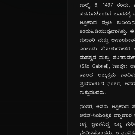
ಜುಲೈ 8, 1497 ರಂದು, 
ಹಡಗುಗಳೊಂದಿಗೆ ಭಾರತಕ್ಕೆ
ಆಫ್ರಿಕಾದ ದಕ್ಷಿಣ ತುದಿ
ಕಂಡುಹಿಡಿಯುವುದಾಗಿತ್ತು. 
ದುಬಾರಿ ಮತ್ತು ಅಪಾಯಕಾರಿ
ಎಂಬುದು ಪೋರ್ಚುಗೀಸರ ಲೆ
ಮಹತ್ವದ ಮತ್ತು ಪರಿಣಾಮಕಾ
(São Gabriel), 'ಸಾವೋ ರಾ
ಕಾಲದ ಅತ್ಯುತ್ತಮ ನಾವಿಕರು
ಪ್ರಯಾಣಿಸಿದ ನಂತರ, ಅವರು
ಸುತ್ತುವರಿದರು.
ನಂತರ, ಅವರು ಆಫ್ರಿಕಾದ ಪ
ಅರಬ್-ನಿಯಂತ್ರಿತ ವ್ಯಾಪಾ
ಬಗ್ಗೆ ಜ್ಞಾನವಿದ್ದ ಒಬ್
ನೇಮಿಸಿಕೊಂಡರು. ಆ ನಾವಿಕ