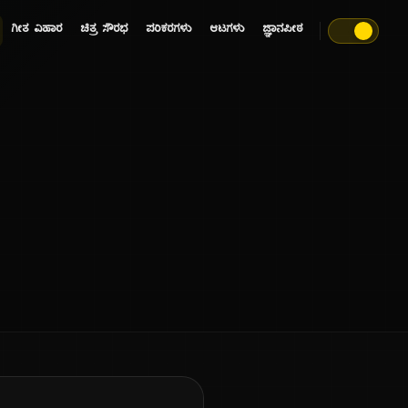
ಗೀತ ವಿಹಾರ
ಚಿತ್ರ ಸೌರಭ
ಪರಿಕರಗಳು
ಆಟಗಳು
ಜ್ಞಾನಪೀಠ