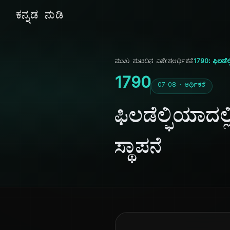
ಕನ್ನಡ ನುಡಿ
ಮುಖ ಪುಟ
ದಿನ ವಿಶೇಷ
ಆರ್ಥಿಕತೆ
1790: ಫಿಲಡೆಲ್
1790
07-08 · ಆರ್ಥಿಕತೆ
ಫಿಲಡೆಲ್ಫಿಯಾದಲ
ಸ್ಥಾಪನೆ