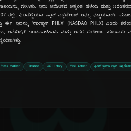
ರಿಣತಿಯನ್ನು ಗಳಿಸಿತು. ಇದು ಅಮೆರಿಕದ ಅತ್ಯಂತ ಹಳೆಯ ಮತ್ತು ನಿರಂತರವಾ
 2007 ರಲ್ಲಿ, ಫಿಲಡೆಲ್ಫಿಯಾ ಸ್ಟಾಕ್ ಎಕ್ಸ್‌ಚೇಂಜ್ ಅನ್ನು ನ್ಯೂಯಾರ್ಕ್ ಮ
ದಿ
ಮತ್ತು ಈಗ ಇದನ್ನು 'ನಾಸ್ಡಾಕ್ PHLX' (NASDAQ PHLX) ಎಂದು ಕರೆಯ
ು, ಅಮೆರಿಕನ್ ಬಂಡವಾಳಶಾಹಿ ಮತ್ತು ಅದರ ಸಂಕೀರ್ಣ ಹಣಕಾಸು ಮಾರು
ೆಯಾಗಿತ್ತು.
Stock Market
Finance
US History
Wall Street
ಫಿಲಡೆಲ್ಫಿಯಾ ಸ್ಟಾಕ್ ಎಕ್ಸ್‌ಚೇಂಜ