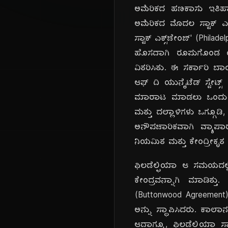
ಅಮೆರಿಕದ ಹಣಕಾಸು ಇತಿಹಾಸ
ಅಮೆರಿಕದ ಮೊದಲ ಸ್ಟಾಕ್ ಎಕ್
ಸ್ಟಾಕ್ ಎಕ್ಸ್‌ಚೇಂಜ್' (Phi
ಹೊಸದಾಗಿ ರೂಪುಗೊಂಡ ಯುನೈ
ವಿತರಿಸಿತು. ಈ ಸರ್ಕಾರಿ ಬಾ
ಆಫ್ ದಿ ಯುನೈಟೆಡ್ ಸ್ಟೇಟ್
ಮಾರಾಟ ಮಾಡಲು ಒಂದು ಸಂಘಟ
ಮತ್ತು ದಲ್ಲಾಳಿಗಳು ಒಗ್ಗೂಡಿ,
ಅನೌಪಚಾರಿಕವಾಗಿ ವ್ಯಾಪಾರ 
ನಿಯಮಿತ ಮತ್ತು ಕೇಂದ್ರೀಕೃತ ಸ
ಫಿಲಡೆಲ್ಫಿಯಾ ಆ ಸಮಯದಲ್
ಕೇಂದ್ರವನ್ನಾಗಿ ಮಾಡಿತ್ತು
(Buttonwood Agreement)
ಅನ್ನು ಸ್ಥಾಪಿಸಿದರು. ಕಾಲಾನ
ಆದಾಗ್ಯೂ, ಫಿಲಡೆಲ್ಫಿಯಾ ಸ್