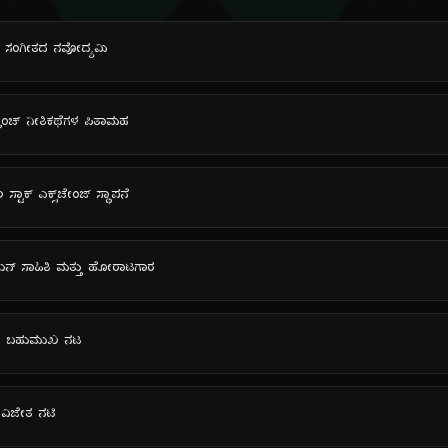
ಯಾಯ ಸಂಗೀತದ ನವೋದ್ಯಮಿ
್ರೆಂಚ್ ನೀತಿಕಥೆಗಳ ಪಿತಾಮಹ
್ಟಾಕ್ ಎಕ್ಸ್‌ಚೇಂಜ್ ಸ್ಥಾಪನೆ
ನಿಯನ್ ಸಾಹಿತಿ ಮತ್ತು ಹೋರಾಟಗಾರ
ಡ್‌ನ ಬಹುಮುಖ ನಟ
್ ವಿಜೇತ ನಟಿ