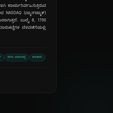
ಗಿ ಕಾರ್ಯನಿರ್ವಹಿಸುತ್ತಿರುವ
ೂಲದ NASDAQ (ನ್ಯಾಸ್‌ಡ್ಯಾಕ್)
ಲಾಗುತ್ತದೆ. ಜುಲೈ 8, 1790
ಕಟ್ಟೆಗಳ ಬೆಳವಣಿಗೆಯಲ್ಲಿ
್
ಷೇರು ಮಾರುಕಟ್ಟೆ
ಹಣಕಾಸು