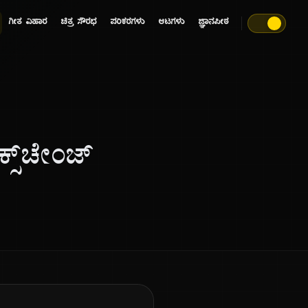
ಗೀತ ವಿಹಾರ
ಚಿತ್ರ ಸೌರಭ
ಪರಿಕರಗಳು
ಆಟಗಳು
ಜ್ಞಾನಪೀಠ
್ಸ್‌ಚೇಂಜ್