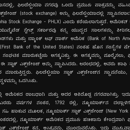
ದಲ್ಲಿ, ಫಿಲಡೆಲ್ಫಿಯಾ ನಗರವು ಒಂದು ಪ್ರಮುಖ ಪಾತ್ರವನ್ನು ವಹಿಸಿ
ಸ್‌ಚೇಂಜ್ (stock exchange) ಅನ್ನು ಫಿಲಡೆಲ್ಫಿಯಾದಲ್ಲಿ ಸ್ಥಾಪಿಸಲಾಯ
ladelphia Stock Exchange - PHLX) ಎಂದು ಕರೆಯಲಾಗುತ್ತದೆ. ಅಮೆರಿಕನ್
ಟೆಡ್ ಸ್ಟೇಟ್ಸ್ ಸರ್ಕಾರವು ತನ್ನ ಯುದ್ಧದ ಸಾಲಗಳನ್ನು ತೀರಿಸಲ
ಂಡ್‌ಗಳು ಮತ್ತು ಬ್ಯಾಂಕ್ ಆಫ್ ನಾರ್ತ್ ಅಮೆರಿಕ (Bank of North Ame
ಸ್ (First Bank of the United States) ನಂತಹ ಹೊಸ ಸಂಸ್ಥೆಗಳ ಷೇ
ಿತ ಮಾರುಕಟ್ಟೆಯ ಅಗತ್ಯವಿತ್ತು. ಈ ಅಗತ್ಯವನ್ನು ಪೂರೈಸಲು, ಫಿ
 ಈ ಸ್ಟಾಕ್ ಎಕ್ಸ್‌ಚೇಂಜ್ ಅನ್ನು ಸ್ಥಾಪಿಸಿದರು. ಆರಂಭದಲ್ಲಿ, ಅವರು ಕಾಫಿ ಹೌ
ಮಾಡುತ್ತಿದ್ದರು. ಫಿಲಡೆಲ್ಫಿಯಾ ಸ್ಟಾಕ್ ಎಕ್ಸ್‌ಚೇಂಜ್‌ನ ಸ್ಥಾಪನೆ
್ಥಳವನ್ನು ಒದಗಿಸಿತು.
ಲಿ ಅಮೆರಿಕದ ರಾಜಧಾನಿ ಮತ್ತು ಅದರ ಅತಿದೊಡ್ಡ ನಗರವಾಗಿತ್ತು, ಇ
. ಎರಡು ವರ್ಷಗಳ ನಂತರ, 1792 ರಲ್ಲಿ, ನ್ಯೂಯಾರ್ಕ್‌ನ ದಲ್ಲಾಳಿಗಳು
 ಸಹಿ ಹಾಕುವ ಮೂಲಕ, ನ್ಯೂಯಾರ್ಕ್ ಸ್ಟಾಕ್ ಎಕ್ಸ್‌ಚೇಂಜ್ (New York
ಂತರದಲ್ಲಿ, ನ್ಯೂಯಾರ್ಕ್ ಅಮೆರಿಕದ ಪ್ರಮುಖ ಹಣಕಾಸು ಕೇಂದ್ರವಾಗಿ ಫಿಲಡ
ಟಾಕ್ ಎಕ್ಸ್‌ಚೇಂಜ್ ತನ್ನ ಅಸ್ತಿತ್ವವನ್ನು ಮುಂದುವರೆಸಿತು. ಇದು ಮುಖ್ಯ