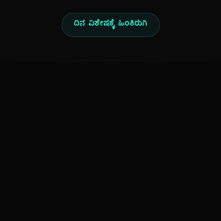
ದಿನ ವಿಶೇಷಕ್ಕೆ ಹಿಂತಿರುಗಿ
ಕನ್ನಡ ನುಡಿ
ಕನ್ನಡ ಭಾಷೆ, ಸಂಸ್ಕೃತಿ ಮತ್ತು ಸಾಮಾನ್ಯ ಜ್ಞಾನದ ಡಿಜಿಟಲ್ ಆರ್ಕೈವ್