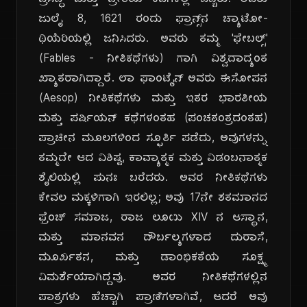
ಪ್ರಸಿದ್ಧ ಮತ್ತು ಪ್ರೀತಿಯ ಕವಿಗಳಲ್ಲಿ ಒಬ್ಬರು. ಅವರು
ಜುಲೈ 8, 1621 ರಂದು ಫ್ರಾನ್ಸ್‌ನ ಚ್ಯಾಟೋ-
ಥಿಯೆರಿಯಲ್ಲಿ ಜನಿಸಿದರು. ಅವರು ತಮ್ಮ 'ಫೇಬಲ್ಸ್'
(Fables - ನೀತಿಕಥೆಗಳು) ಗಾಗಿ ವಿಶ್ವದಾದ್ಯಂತ
ಖ್ಯಾತರಾಗಿದ್ದಾರೆ. ಲಾ ಫಾಂಟೈನ್ ಅವರು ಈಸೋಪನ
(Aesop) ನೀತಿಕಥೆಗಳು ಮತ್ತು ಇತರ ಭಾರತೀಯ
ಮತ್ತು ಪರ್ಷಿಯನ್ ಕಥೆಗಳಂತಹ (ಪಂಚತಂತ್ರದಂತಹ)
ಪ್ರಾಚೀನ ಮೂಲಗಳಿಂದ ಸ್ಫೂರ್ತಿ ಪಡೆದು, ಅವುಗಳನ್ನು
ತಮ್ಮದೇ ಆದ ವಿಶಿಷ್ಟ, ಕಾವ್ಯಾತ್ಮಕ ಮತ್ತು ವಿಡಂಬನಾತ್ಮಕ
ಶೈಲಿಯಲ್ಲಿ ಪುನಃ ಬರೆದರು. ಅವರ ನೀತಿಕಥೆಗಳು
ಕೇವಲ ಮಕ್ಕಳಿಗಾಗಿ ಇರಲಿಲ್ಲ; ಅವು 17ನೇ ಶತಮಾನದ
ಫ್ರೆಂಚ್ ಸಮಾಜ, ರಾಜ ಲೂಯಿ XIV ನ ಆಸ್ಥಾನ,
ಮತ್ತು ಮಾನವನ ದೌರ್ಬಲ್ಯಗಳಾದ ದುರಾಸೆ,
ಮೂರ್ಖತನ, ಮತ್ತು ಡಾಂಭಿಕತೆಯ ಸೂಕ್ಷ್ಮ
ವಿಮರ್ಶೆಯಾಗಿದ್ದವು. ಅವರ ನೀತಿಕಥೆಗಳಲ್ಲಿನ
ಪಾತ್ರಗಳು ಹೆಚ್ಚಾಗಿ ಪ್ರಾಣಿಗಳಾಗಿವೆ, ಆದರೆ ಅವು