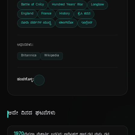
Battle of Crécy
Hundred Years' War
Longbow
England
France
History
ಕ್ರೆಸಿ ಕದನ
ನೂರು ವರ್ಷಗಳ ಯುದ್ಧ
ಲಾಂಗ್‌ಬೋ
ಇಂಗ್ಲೆಂಡ್
ಆಧಾರಗಳು:
Britannica
Wikipedia
ಹಂಚಿಕೊಳ್ಳಿ:
ಅದೇ ದಿನದ ಘಟನೆಗಳು
1970
ಮೆಲಿಸ್ಸಾ ಮೆಕ್ಕಾರ್ತಿ ಜನ್ಮದಿನ: ಅಮೆರಿಕನ್ ಹಾಸ್ಯನಟಿ ಮತ್ತು ನಟಿ