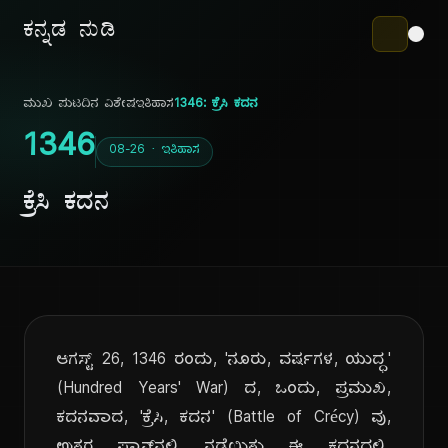
ಕನ್ನಡ ನುಡಿ
ಮುಖ ಪುಟ
ದಿನ ವಿಶೇಷ
ಇತಿಹಾಸ
1346: ಕ್ರೆಸಿ ಕದನ
1346
08-26 · ಇತಿಹಾಸ
ಕ್ರೆಸಿ ಕದನ
ಆಗಸ್ಟ್ 26, 1346 ರಂದು, 'ನೂರು, ವರ್ಷಗಳ, ಯುದ್ಧ'
(Hundred Years' War) ದ, ಒಂದು, ಪ್ರಮುಖ,
ಕದನವಾದ, 'ಕ್ರೆಸಿ, ಕದನ' (Battle of Crécy) ವು,