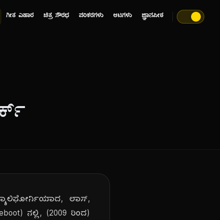
ಗೀತ ವಿಹಾರ
ಚಿತ್ರ ಸೌರಭ
ಪರಿಕರಗಳು
ಆಟಗಳು
ಜ್ಞಾನಪೀಠ
ರ್ಕ್
 ಕ್ಯಾಲಿಫೋರ್ನಿಯಾದ, ಲಾಸ್,
reboot) ನಲ್ಲಿ, (2009 ರಿಂದ)