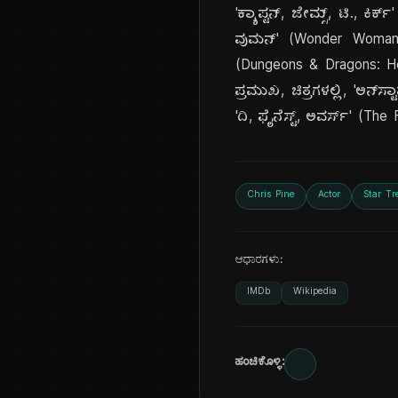
'ಕ್ಯಾಪ್ಟನ್, ಜೇಮ್ಸ್, ಟಿ., ಕಿರ
ವುಮನ್' (Wonder Woman, 201
(Dungeons & Dragons: Hono
ಪ್ರಮುಖ, ಚಿತ್ರಗಳಲ್ಲಿ, 'ಅನ್
'ದಿ, ಫೈನೆಸ್ಟ್, ಅವರ್ಸ್' (The
Chris Pine
Actor
Star Tr
ಆಧಾರಗಳು:
IMDb
Wikipedia
ಹಂಚಿಕೊಳ್ಳಿ: