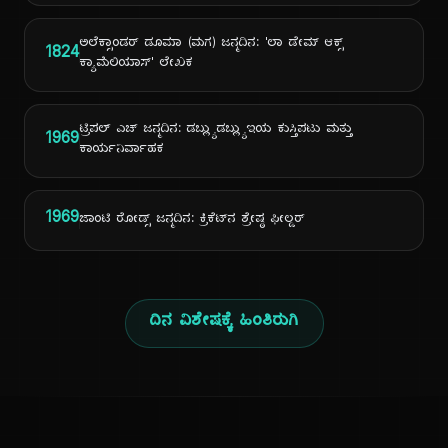
ಅಲೆಕ್ಸಾಂಡರ್ ಡೂಮಾ (ಮಗ) ಜನ್ಮದಿನ: 'ಲಾ ಡೇಮ್ ಆಕ್ಸ್
1824
ಕ್ಯಾಮೆಲಿಯಾಸ್' ಲೇಖಕ
ಟ್ರಿಪಲ್ ಎಚ್ ಜನ್ಮದಿನ: ಡಬ್ಲ್ಯುಡಬ್ಲ್ಯುಇಯ ಕುಸ್ತಿಪಟು ಮತ್ತು
1969
ಕಾರ್ಯನಿರ್ವಾಹಕ
1969
ಜಾಂಟಿ ರೋಡ್ಸ್ ಜನ್ಮದಿನ: ಕ್ರಿಕೆಟ್‌ನ ಶ್ರೇಷ್ಠ ಫೀಲ್ಡರ್
ದಿನ ವಿಶೇಷಕ್ಕೆ ಹಿಂತಿರುಗಿ