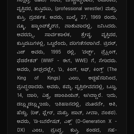
ಸಂಕ್ಷಿಪ್ತ, ರೂಪ) ನಿಂದ, ಜಗತ್ಪ್ರಸಿದ್ಧರಾದ, ಅಮೆರಿಕದ,
ವೃತ್ತಿಪರ, ಕುಸ್ತಿಪಟು, (professional wrestler) ಮತ್ತು,
ಕುಸ್ತಿ, ಪ್ರವರ್ತಕ. ಅವರು, ಜುಲೈ 27, 1969 ರಂದು,
ನ್ಯೂ, ಹ್ಯಾಂಪ್‌ಶೈರ್‌ನ, ನಾಶುವಾದಲ್ಲಿ, ಜನಿಸಿದರು.
ಅವರನ್ನು, ಸಾರ್ವಕಾಲಿಕ, ಶ್ರೇಷ್ಠ, ವೃತ್ತಿಪರ,
ಕುಸ್ತಿಪಟುಗಳಲ್ಲಿ, ಒಬ್ಬರೆಂದು, ಪರಿಗಣಿಸಲಾಗಿದೆ. ಟ್ರಿಪಲ್,
ಎಚ್ ಅವರು, 1995 ರಲ್ಲಿ, 'ವರ್ಲ್ಡ್, ವ್ರೆಸ್ಲಿಂಗ್,
ಫೆಡರೇಶನ್' (WWF - ಈಗ, WWE) ಗೆ, ಸೇರಿದರು.
ಅವರು, ಶೀಘ್ರದಲ್ಲೇ, 'ದಿ, ಕಿಂಗ್, ಆಫ್, ಕಿಂಗ್ಸ್' (The
King of Kings) ಎಂಬ, ಅಡ್ಡಹೆಸರಿನಿಂದ,
ಪ್ರಸಿದ್ಧರಾದರು. ಅವರು, ತಮ್ಮ, ವೃತ್ತಿಜೀವನದಲ್ಲಿ, ಒಟ್ಟು,
14, ಬಾರಿ, ವಿಶ್ವ, ಚಾಂಪಿಯನ್, ಆಗಿದ್ದಾರೆ. ಇದು,
ಡಬ್ಲ್ಯುಡಬ್ಲ್ಯುಇಯ, ಇತಿಹಾಸದಲ್ಲಿ, ಮೂರನೇ, ಅತಿ,
ಹೆಚ್ಚು, (ರಿಕ್, ಫ್ಲೇರ್, ಮತ್ತು, ಜಾನ್, ಸೀನಾ, ನಂತರ).
ಅವರು, 'ಡಿ-ಜನರೇಷನ್, ಎಕ್ಸ್' (D-Generation X -
DX) ಎಂಬ, ಪ್ರಸಿದ್ಧ, ಕುಸ್ತಿ, ತಂಡದ, ಸಹ-