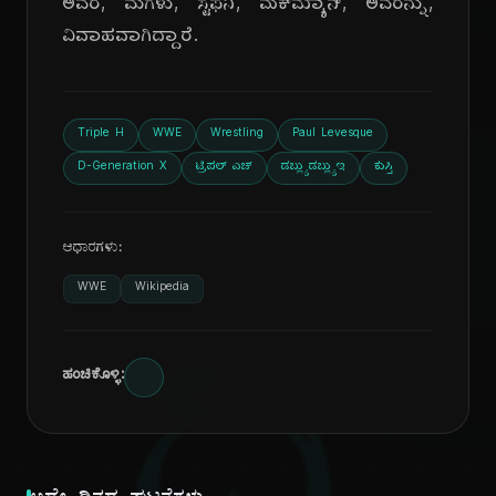
ಅವರ, ಮಗಳು, ಸ್ಟೆಫನಿ, ಮೆಕ್‌ಮ್ಯಾನ್, ಅವರನ್ನು,
ವಿವಾಹವಾಗಿದ್ದಾರೆ.
Triple H
WWE
Wrestling
Paul Levesque
D-Generation X
ಟ್ರಿಪಲ್ ಎಚ್
ಡಬ್ಲ್ಯುಡಬ್ಲ್ಯುಇ
ಕುಸ್ತಿ
ಆಧಾರಗಳು:
WWE
Wikipedia
ಹಂಚಿಕೊಳ್ಳಿ: