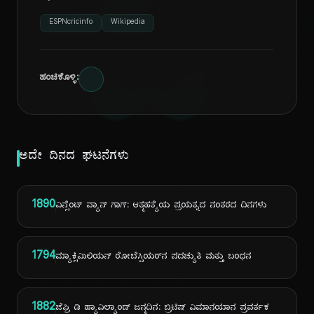
ದಿ
ESPNcricinfo
Wikipedia
ಹಂಚಿಕೊಳ್ಳಿ:
ಅದೇ ದಿನದ ಘಟನೆಗಳು
1890
ವಿನ್ಸೆಂಟ್ ವ್ಯಾನ್ ಗಾಗ್: ಆತ್ಮಹತ್ಯೆಯ ಪ್ರಯತ್ನದ ನಂತರದ ದಿನಗಳು
1794
ಮ್ಯಾಕ್ಸಿಮಿಲಿಯನ್ ರೋಬೆಸ್ಪಿಯರ್‌ನ ಪದಚ್ಯುತಿ ಮತ್ತು ಬಂಧನ
1882
ಜೆಫ್ರಿ ಡಿ ಹ್ಯಾವಿಲ್ಯಾಂಡ್ ಜನ್ಮದಿನ: ಬ್ರಿಟಿಷ್ ವಿಮಾನಯಾನ ಪ್ರವರ್ತಕ