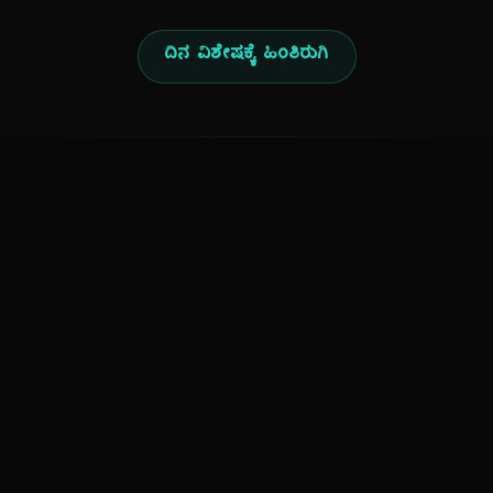
ದಿನ ವಿಶೇಷಕ್ಕೆ ಹಿಂತಿರುಗಿ
ಕನ್ನಡ ನುಡಿ
ಕನ್ನಡ ಭಾಷೆ, ಸಂಸ್ಕೃತಿ ಮತ್ತು ಸಾಮಾನ್ಯ ಜ್ಞಾನದ ಡಿಜಿಟಲ್ ಆರ್ಕೈವ್