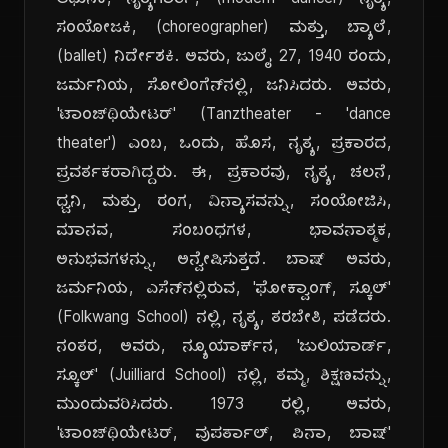
ಆಧುನಿಕ, ನೃತ್ಯಗಾರ್ತಿ, (modern dancer) ನೃತ್ಯ,
ಸಂಯೋಜಕಿ, (choreographer) ಮತ್ತು, ಬ್ಯಾಲೆ,
(ballet) ನಿರ್ದೇಶಕಿ. ಅವರು, ಜುಲೈ 27, 1940 ರಂದು,
ಜರ್ಮನಿಯ, ಸೋಲಿಂಗೆನ್‌ನಲ್ಲಿ, ಜನಿಸಿದರು. ಅವರು,
'ಟಾಂಜ್‌ಥಿಯೇಟರ್' (Tanztheater - 'dance
theater') ಎಂಬ, ಒಂದು, ಹೊಸ, ನೃತ್ಯ, ಪ್ರಕಾರದ,
ಪ್ರವರ್ತಕರಾಗಿದ್ದರು. ಈ, ಪ್ರಕಾರವು, ನೃತ್ಯ, ಚಲನೆ,
ಧ್ವನಿ, ಮತ್ತು, ರಂಗ, ವಿನ್ಯಾಸವನ್ನು, ಸಂಯೋಜಿಸಿ,
ಮಾನವ, ಸಂಬಂಧಗಳ, ಭಾವನಾತ್ಮಕ,
ಅನುಭವಗಳನ್ನು, ಅನ್ವೇಷಿಸುತ್ತದೆ. ಬಾಷ್ ಅವರು,
ಜರ್ಮನಿಯ, ಎಸೆನ್‌ನಲ್ಲಿರುವ, 'ಫೋಕ್ವಾಂಗ್, ಸ್ಕೂಲ್'
(Folkwang School) ನಲ್ಲಿ, ನೃತ್ಯ, ತರಬೇತಿ, ಪಡೆದರು.
ನಂತರ, ಅವರು, ನ್ಯೂಯಾರ್ಕ್‌ನ, 'ಜುಲಿಯಾರ್ಡ್,
ಸ್ಕೂಲ್' (Juilliard School) ನಲ್ಲಿ, ತಮ್ಮ, ಶಿಕ್ಷಣವನ್ನು,
ಮುಂದುವರಿಸಿದರು. 1973 ರಲ್ಲಿ, ಅವರು,
'ಟಾಂಜ್‌ಥಿಯೇಟರ್, ವುಪರ್ತಾಲ್, ಪಿನಾ, ಬಾಷ್'