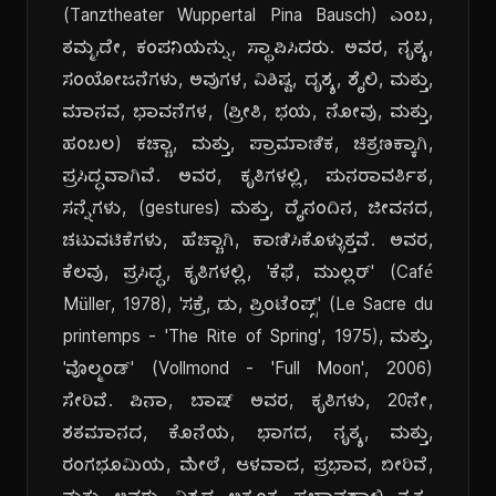
(Tanztheater Wuppertal Pina Bausch) ಎಂಬ,
ತಮ್ಮ,ದೇ, ಕಂಪನಿಯನ್ನು, ಸ್ಥಾಪಿಸಿದರು. ಅವರ, ನೃತ್ಯ,
ಸಂಯೋಜನೆಗಳು, ಅವುಗಳ, ವಿಶಿಷ್ಟ, ದೃಶ್ಯ, ಶೈಲಿ, ಮತ್ತು,
ಮಾನವ, ಭಾವನೆಗಳ, (ಪ್ರೀತಿ, ಭಯ, ನೋವು, ಮತ್ತು,
ಹಂಬಲ) ಕಚ್ಚಾ, ಮತ್ತು, ಪ್ರಾಮಾಣಿಕ, ಚಿತ್ರಣಕ್ಕಾಗಿ,
ಪ್ರಸಿದ್ಧವಾಗಿವೆ. ಅವರ, ಕೃತಿಗಳಲ್ಲಿ, ಪುನರಾವರ್ತಿತ,
ಸನ್ನೆಗಳು, (gestures) ಮತ್ತು, ದೈನಂದಿನ, ಜೀವನದ,
ಚಟುವಟಿಕೆಗಳು, ಹೆಚ್ಚಾಗಿ, ಕಾಣಿಸಿಕೊಳ್ಳುತ್ತವೆ. ಅವರ,
ಕೆಲವು, ಪ್ರಸಿದ್ಧ, ಕೃತಿಗಳಲ್ಲಿ, 'ಕೆಫೆ, ಮುಲ್ಲರ್' (Café
Müller, 1978), 'ಸಕ್ರೆ, ಡು, ಪ್ರಿಂಟೆಂಪ್ಸ್' (Le Sacre du
printemps - 'The Rite of Spring', 1975), ಮತ್ತು,
'ವೊಲ್ಮಂಡ್' (Vollmond - 'Full Moon', 2006)
ಸೇರಿವೆ. ಪಿನಾ, ಬಾಷ್ ಅವರ, ಕೃತಿಗಳು, 20ನೇ,
ಶತಮಾನದ, ಕೊನೆಯ, ಭಾಗದ, ನೃತ್ಯ, ಮತ್ತು,
ರಂಗಭೂಮಿಯ, ಮೇಲೆ, ಆಳವಾದ, ಪ್ರಭಾವ, ಬೀರಿವೆ,