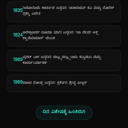
ಗಿಯೋಸುಯೆ ಕಾರ್ಡುಚಿ ಜನ್ಮದಿನ: ಇಟಾಲಿಯನ್ ಕವಿ ಮತ್ತು ನೊಬೆಲ್
1835
ಪ್ರಶಸ್ತಿ ವಿಜೇತ
ಅಲೆಕ್ಸಾಂಡರ್ ಡೂಮಾ (ಮಗ) ಜನ್ಮದಿನ: 'ಲಾ ಡೇಮ್ ಆಕ್ಸ್
1824
ಕ್ಯಾಮೆಲಿಯಾಸ್' ಲೇಖಕ
ಟ್ರಿಪಲ್ ಎಚ್ ಜನ್ಮದಿನ: ಡಬ್ಲ್ಯುಡಬ್ಲ್ಯುಇಯ ಕುಸ್ತಿಪಟು ಮತ್ತು
1969
ಕಾರ್ಯನಿರ್ವಾಹಕ
1969
ಜಾಂಟಿ ರೋಡ್ಸ್ ಜನ್ಮದಿನ: ಕ್ರಿಕೆಟ್‌ನ ಶ್ರೇಷ್ಠ ಫೀಲ್ಡರ್
ದಿನ ವಿಶೇಷಕ್ಕೆ ಹಿಂತಿರುಗಿ