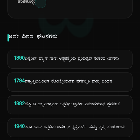
ದಿ
ಹಂಚಿಕೊಳ್ಳಿ:
ಅದೇ ದಿನದ ಘಟನೆಗಳು
1890
ವಿನ್ಸೆಂಟ್ ವ್ಯಾನ್ ಗಾಗ್: ಆತ್ಮಹತ್ಯೆಯ ಪ್ರಯತ್ನದ ನಂತರದ ದಿನಗಳು
1794
ಮ್ಯಾಕ್ಸಿಮಿಲಿಯನ್ ರೋಬೆಸ್ಪಿಯರ್‌ನ ಪದಚ್ಯುತಿ ಮತ್ತು ಬಂಧನ
1882
ಜೆಫ್ರಿ ಡಿ ಹ್ಯಾವಿಲ್ಯಾಂಡ್ ಜನ್ಮದಿನ: ಬ್ರಿಟಿಷ್ ವಿಮಾನಯಾನ ಪ್ರವರ್ತಕ
1940
ಪಿನಾ ಬಾಷ್ ಜನ್ಮದಿನ: ಜರ್ಮನ್ ನೃತ್ಯಗಾರ್ತಿ ಮತ್ತು ನೃತ್ಯ ಸಂಯೋಜಕಿ